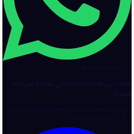
Bix · AI Trade Desk · Live
تعرّف على Bix، مساعدك الذكي للجملة على مدار
الساعة
اطلب من Bix إيجاد المنتجات، توريد الصفقات، والتنقّل في السوق
— في أي وقت عبر WhatsApp.