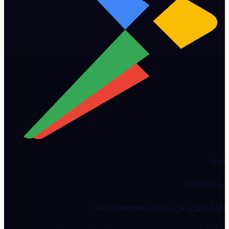
قريباً
Google Play
🇦🇪
مسجّل في الإمارات
·
#TradeSmarter