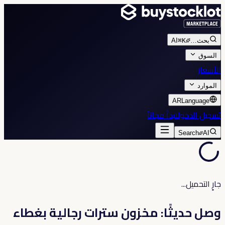
بحث
…
⌘K
AI
السوق
الأسعار
الموارد
AR
Language
تسجيل الدخول
ابدأ مجاناً
Search
AI
جارٍ التحميل...
وصل حديثًا: مخزون سترات رجالية بغطاء