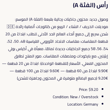
رأس (الفئة A)
وصول جديد: مخزون جاكيتات رجالية بقبعة (الفئة A) الموسم:
موديلات الخريف / الشتاء / الربيع من كتالوجات ألمانية رائدة 🇩🇪
شحن سريع إلى جميع أنحاء العالم الحد الأدنى للطلب: ابتداءً من 20
قطعة المقاسات: مقاسات الاتحاد الأوروبي القياسية 48، 50، 52،
54، 56، 58 جميع الجاكيتات جديدة تمامًا، معبأة في أكياس بولي
إيثيلين، مع باركودات وملصقات المقاسات. صور المنتج تطابق
المخزون الفعلي. الأسعار (للقطعة الواحدة): ابتداءً من 20 قطعة —
€9.90 ابتداءً من 60 قطعة — €9.60 ابتداءً من 100 قطعة —
€9.20 (جميع البضائع متوفرة في المخزون وجاهزة للشحن)
Price
: $
9.20
Condition
:
New / Overstock
Location
:
Germany