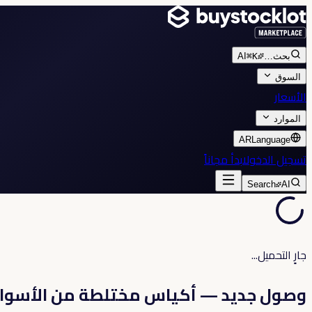
بحث
…
⌘K
AI
السوق
الأسعار
الموارد
AR
Language
تسجيل الدخول
ابدأ مجاناً
Search
AI
جارٍ التحميل...
وصول جديد — أكياس مختلطة من الأسواق 