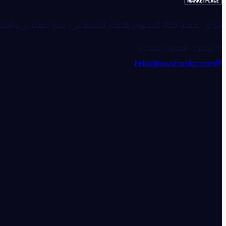
سوق الجملة B2B المدعوم بالذكاء الاصطناعي، يربط المشترين والبائعين الموثوقين عالمياً.
الإمارات العربية المتحدة
hello@buystocklot.com