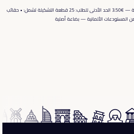
وصول جديد — حقائب مختلطة من الأسواق الألمانية السعر (للحقيبة): • من 25 قطعة — €4.50 • من 50 قطعة — €4.00 • من 100 قطعة — €3.50 الحد الأدنى للطلب: 25 قطعة التشكيلة تشمل: • حقائب
 المستودعات الألمانية — بضاعة أصلية