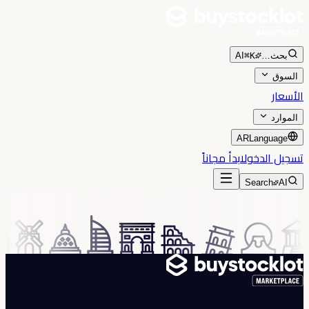
بحث
…
⌘K
AI
السوق
الأسعار
الموارد
AR
Language
تسجيل الدخول
ابدأ مجاناً
Search
AI