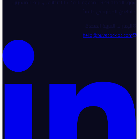
سوق الجملة B2B المدعوم بالذكاء الاصطناعي، يربط المشترين
والبائعين الموثوقين عالمياً.
الإمارات العربية المتحدة
hello@buystocklot.com