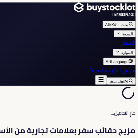
بحث
…
⌘K
AI
السوق
الأسعار
الموارد
AR
Language
تسجيل الدخول
ابدأ مجاناً
Search
AI
جارٍ التحميل...
مزيج حقائب سفر بعلامات تجارية من الأس