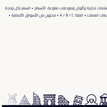
ة — وصول جديد مزيج حقائب سفر — مجموعات من 1 / 3 / 5 بسعر ثابت واحد. تتوفر علامات تجارية وألوان وموديلات متنوعة. الأسعار: • السعر لكل وحدة
— €36 (حوالي 9% من سعر التجزئة) • رقم الدفعة 1 — 12 pcs • سعرنا — €432 • القيمة التقديرية للبيع بالتجزئة — €4,800 • البضائع: مرتجعات العملاء • الفئة: A / B / C • مخزون من الأسواق الألمانية •