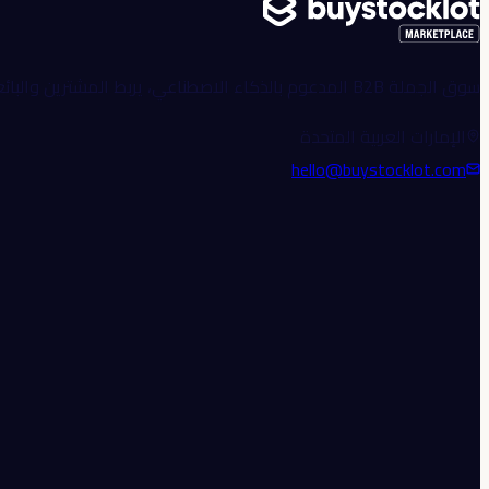
سوق الجملة B2B المدعوم بالذكاء الاصطناعي، يربط المشترين والبائعين الموثوقين عالمياً.
الإمارات العربية المتحدة
hello@buystocklot.com