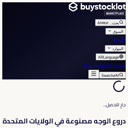
بحث
…
⌘K
AI
السوق
الأسعار
الموارد
AR
Language
تسجيل الدخول
ابدأ مجاناً
Search
AI
جارٍ التحميل...
دروع الوجه مصنوعة في الولايات المتحدة