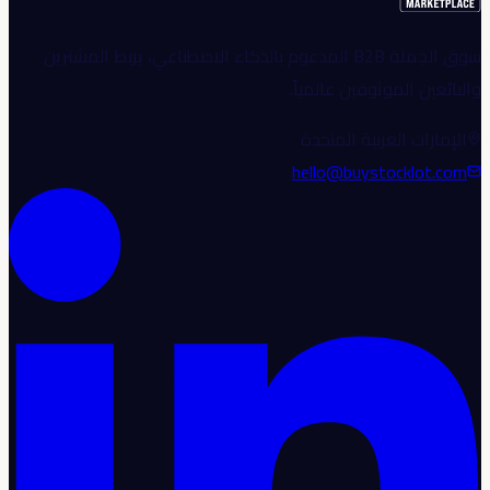
سوق الجملة B2B المدعوم بالذكاء الاصطناعي، يربط المشترين
والبائعين الموثوقين عالمياً.
الإمارات العربية المتحدة
hello@buystocklot.com