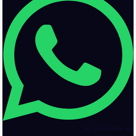
Bix · AI Trade Desk · Live