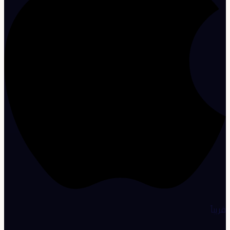
قريباً