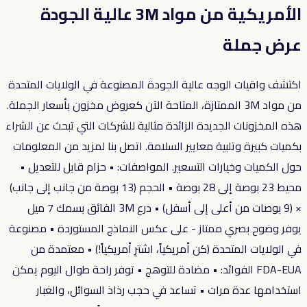
الأمريكية من مواد 3M عالية الجودة
عرض جملة
اكتشف واقيات الوجه عالية الجودة المصنوعة في الولايات المتحدة
من مواد 3M الممتازة، المتاحة الآن كعروض مخزون بأسعار الجملة.
هذه المخزونات الجديدة الزائدة مثالية للشركات التي تبحث عن الشراء
بكميات كبيرة وتلبية معايير السلامة. اتصل بنا لمزيد من المعلومات
حول الكميات وخيارات التسعير. المواصفات: • حزام قابل للتعديل •
محيط 23 بوصة إلى 28 بوصة • الحجم (13 بوصة من جانب إلى جانب)
× (9 بوصات من أعلى إلى أسفل) • درع 3M الفائق بسمك 7 ميل
يوفر وضوح بصري ممتاز - على عكس النماذج المستوردة • مصنوعة
في الولايات المتحدة (كن أمريكياً، اشترِ أمريكياً!) • معتمدة من
FDA-EUA الفوائد: • مضادة للتوهج • توفر راحة طوال اليوم يمكن
استخدامها عدة مرات • تساعد في حجب رذاذ السوائل، والغبار