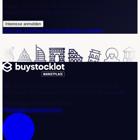
Tragen Sie sich auf die Warteliste ein und wir
benachrichtigen Sie, sobald der Käuferschutz live geht.
Interesse anmelden
Inserate ansehen
·
Ausschreibung erstellen
Der KI-gestützte B2B-Großhandelsmarktplatz, der
verifizierte Käufer und Verkäufer weltweit verbindet.
Vereinigte Arabische Emirate
hello@buystocklot.com