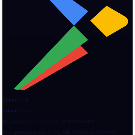
Demnächst
Google Play
🇦🇪
Registriert in den VAE
·
#TradeSmarter
© buystocklot.com 2026, Alle Rechte vorbehalten.