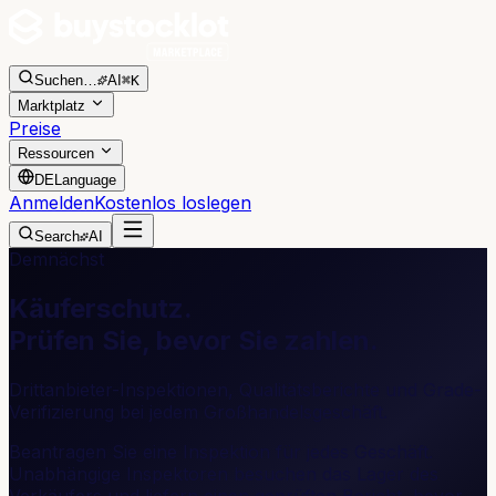
Suchen
…
AI
⌘K
Marktplatz
Preise
Ressourcen
DE
Language
Anmelden
Kostenlos loslegen
Search
AI
Demnächst
Käuferschutz
.
Prüfen Sie, bevor Sie zahlen.
Drittanbieter-Inspektionen, Qualitätsberichte und Grade-
Verifizierung bei jedem Großhandelsgeschäft.
Beantragen Sie eine Inspektion für jedes Geschäft.
Unabhängige Inspektoren besuchen das Lager des
Verkäufers und liefern einen geprüften Bericht, bevor