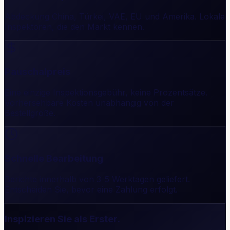
Abdeckung China, Türkei, VAE, EU und Amerika. Lokale
Inspektoren, die den Markt kennen.
Pauschalpreis
Eine einzige Inspektionsgebühr, keine Prozentsätze.
Vorhersehbare Kosten unabhängig von der
Bestellgröße.
Schnelle Bearbeitung
Berichte innerhalb von 3-5 Werktagen geliefert.
Entscheiden Sie, bevor eine Zahlung erfolgt.
Inspizieren Sie als Erster.