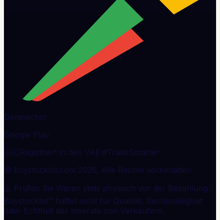
Demnächst
Google Play
🇦🇪
Registriert in den VAE
·
#TradeSmarter
© buystocklot.com 2026, Alle Rechte vorbehalten.
⚠️ Prüfen Sie Waren stets physisch vor der Bezahlung.
Buystocklot™ haftet nicht für Qualität, Rechtmäßigkeit
oder Echtheit der Inserate von Verkäufern.