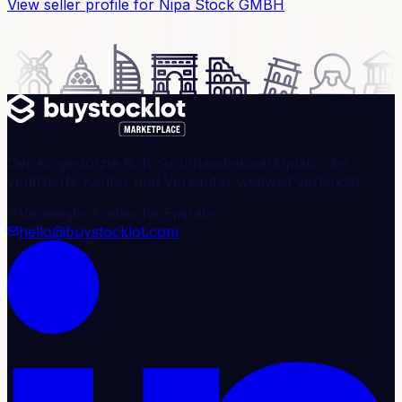
View seller profile
for Nipa Stock GMBH
Der KI-gestützte B2B-Großhandelsmarktplatz, der
verifizierte Käufer und Verkäufer weltweit verbindet.
Vereinigte Arabische Emirate
hello@buystocklot.com