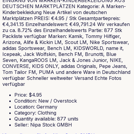
EINGANG VON MARKEN-KINDERBEKLEIDUNG AUS
DEUTSCHEN MARKTPLÄTZEN Kategorie: A Marken-
Kinderbekleidung Neue Artikel von deutschen
Marktplätzen PREIS: €4.95 / Stk Gesamtpartiepreis:
€4,341.15 Einzelhandelswert: €49,791.24 Wir verkaufen
zu ca. 8.72% des Einzelhandelswerts Partie: 877 Stk
Packliste verfügbar Marken: Kamik, Tommy Hilfiger,
Arizona, Alife & Kickin LM, Scout LM, Nike Sportswear,
adidas Sportswear, Bench LM, KIDSWORLD, name it,
Icepeak, Jack Wolfskin, Bench FM, Brunotti, Blue
Seven, KangaROOS LM, Jack & Jones Junior, NIKE,
CONVERSE, KIDS ONLY, adidas Originals, Pepe Jeans,
Tom Tailor FM, PUMA und andere Ware in Deutschland
verfügbar Schneller weltweiter Versand Echte Fotos
verfügbar
Price
: $
4.95
Condition
:
New / Overstock
Location
:
Germany
Category
:
Clothing
Quantity available
:
877
units
Seller
:
Nipa Stock GMBH