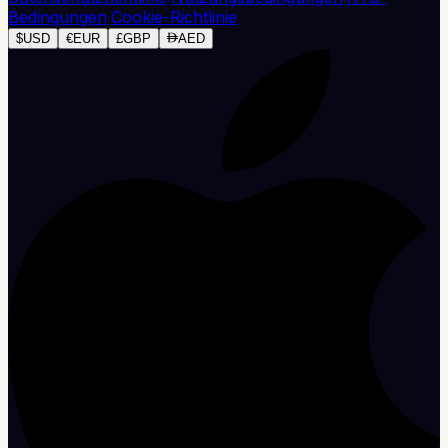
Bedingungen
·
Cookie-Richtlinie
$
USD
€
EUR
£
GBP
AED