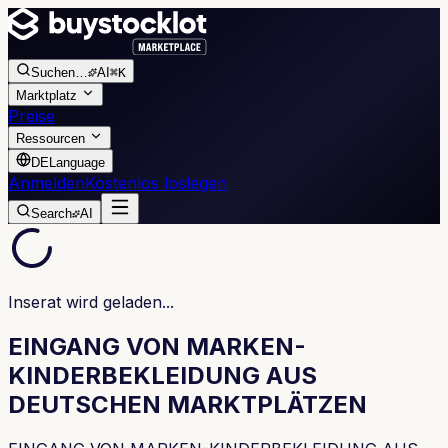
Suchen
…
AI
⌘K
Marktplatz
Preise
Ressourcen
DE
Language
Anmelden
Kostenlos loslegen
Search
AI
Inserat wird geladen...
EINGANG VON MARKEN-
KINDERBEKLEIDUNG AUS
DEUTSCHEN MARKTPLÄTZEN