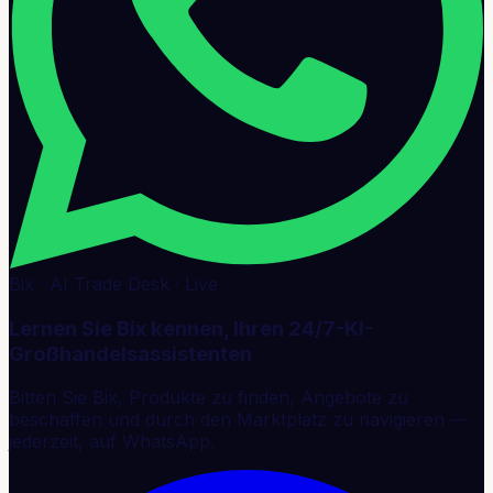
Bix · AI Trade Desk · Live
Lernen Sie Bix kennen, Ihren 24/7-KI-
Großhandelsassistenten
Bitten Sie Bix, Produkte zu finden, Angebote zu
beschaffen und durch den Marktplatz zu navigieren —
jederzeit, auf WhatsApp.