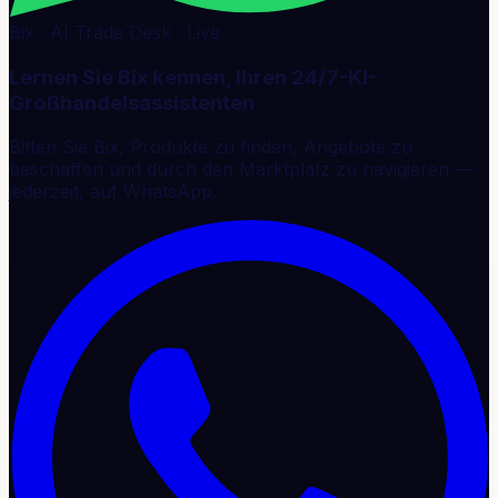
Bix · AI Trade Desk · Live
Lernen Sie Bix kennen, Ihren 24/7-KI-
Großhandelsassistenten
Bitten Sie Bix, Produkte zu finden, Angebote zu
beschaffen und durch den Marktplatz zu navigieren —
jederzeit, auf WhatsApp.