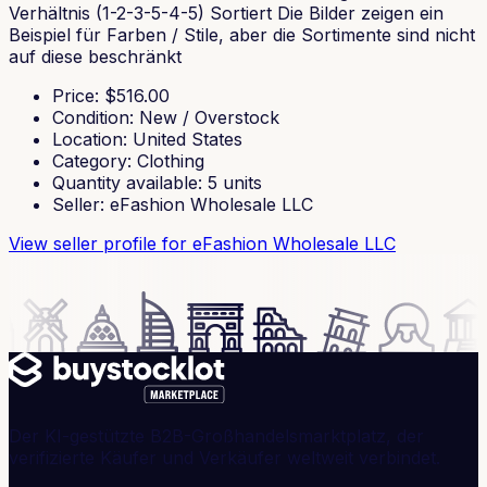
Verhältnis (1-2-3-5-4-5) Sortiert Die Bilder zeigen ein
Beispiel für Farben / Stile, aber die Sortimente sind nicht
auf diese beschränkt
Price
: $
516.00
Condition
:
New / Overstock
Location
:
United States
Category
:
Clothing
Quantity available
:
5
units
Seller
:
eFashion Wholesale LLC
View seller profile
for eFashion Wholesale LLC
Der KI-gestützte B2B-Großhandelsmarktplatz, der
verifizierte Käufer und Verkäufer weltweit verbindet.