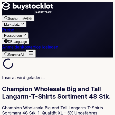
Suchen
…
AI
⌘K
Marktplatz
Preise
Ressourcen
DE
Language
Anmelden
Kostenlos loslegen
Search
AI
Inserat wird geladen...
Champion Wholesale Big and Tall
Langarm-T-Shirts Sortiment 48 Stk.
Champion Wholesale Big and Tall Langarm-T-Shirts
Sortiment 48 Stk. 1. Qualität XL – 6X Ungefähres