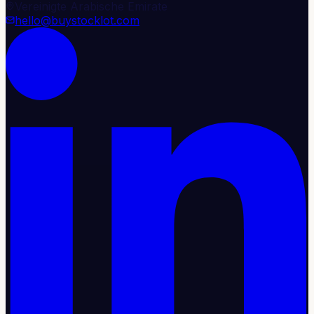
Vereinigte Arabische Emirate
hello@buystocklot.com