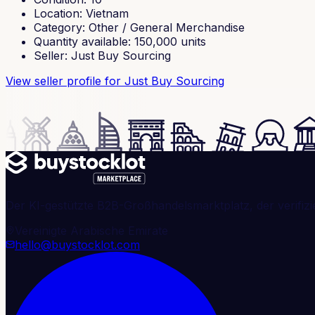
Location
:
Vietnam
Category
:
Other / General Merchandise
Quantity available
:
150,000
units
Seller
:
Just Buy Sourcing
View seller profile
for Just Buy Sourcing
Der KI-gestützte B2B-Großhandelsmarktplatz, der verifizi
Vereinigte Arabische Emirate
hello@buystocklot.com