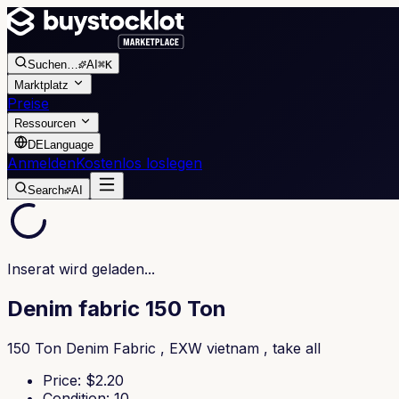
Suchen
…
AI
⌘K
Marktplatz
Preise
Ressourcen
DE
Language
Anmelden
Kostenlos loslegen
Search
AI
Inserat wird geladen...
Denim fabric 150 Ton
150 Ton Denim Fabric , EXW vietnam , take all
Price
: $
2.20
Condition
:
10