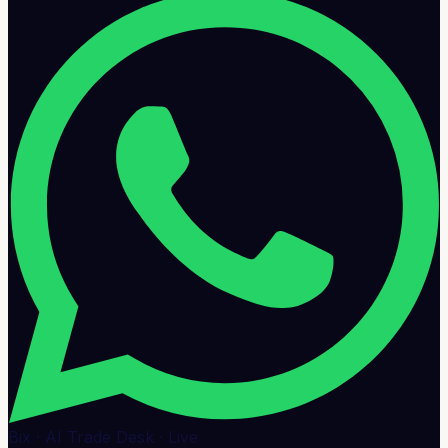
Bix · AI Trade Desk · Live