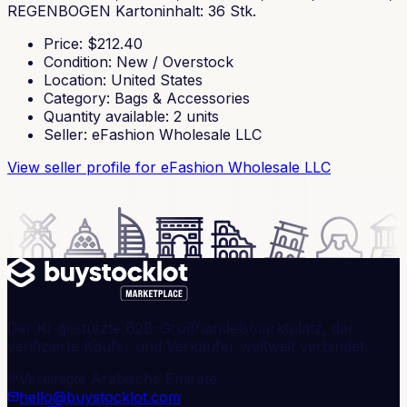
REGENBOGEN Kartoninhalt: 36 Stk.
Price
: $
212.40
Condition
:
New / Overstock
Location
:
United States
Category
:
Bags & Accessories
Quantity available
:
2
units
Seller
:
eFashion Wholesale LLC
View seller profile
for eFashion Wholesale LLC
Der KI-gestützte B2B-Großhandelsmarktplatz, der
verifizierte Käufer und Verkäufer weltweit verbindet.
Vereinigte Arabische Emirate
hello@buystocklot.com