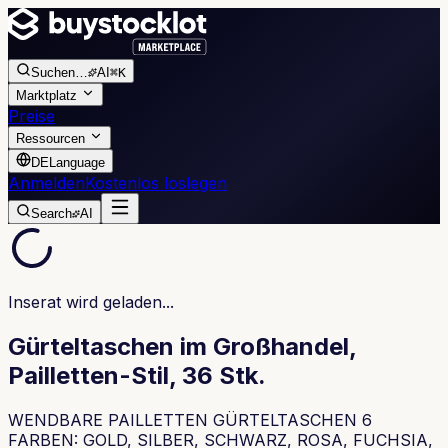
Suchen
…
AI
⌘K
Marktplatz
Preise
Ressourcen
DE
Language
Anmelden
Kostenlos loslegen
Search
AI
Inserat wird geladen...
Gürteltaschen im Großhandel,
Pailletten-Stil, 36 Stk.
WENDBARE PAILLETTEN GÜRTELTASCHEN 6
FARBEN: GOLD, SILBER, SCHWARZ, ROSA, FUCHSIA,