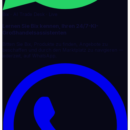
Bix · AI Trade Desk · Live
Lernen Sie Bix kennen, Ihren 24/7-KI-
Großhandelsassistenten
Bitten Sie Bix, Produkte zu finden, Angebote zu
beschaffen und durch den Marktplatz zu navigieren —
jederzeit, auf WhatsApp.