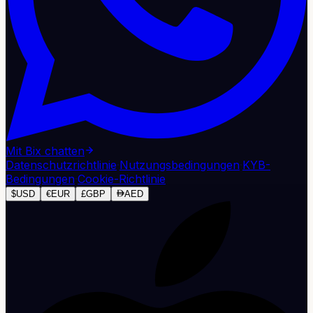
Mit Bix chatten
Datenschutzrichtlinie
·
Nutzungsbedingungen
·
KYB-
Bedingungen
·
Cookie-Richtlinie
$
USD
€
EUR
£
GBP
AED