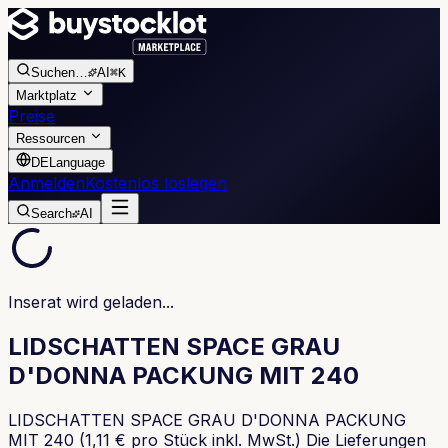
Suchen
…
AI
⌘K
Marktplatz
Preise
Ressourcen
DE
Language
Anmelden
Kostenlos loslegen
Search
AI
Inserat wird geladen...
LIDSCHATTEN SPACE GRAU
D'DONNA PACKUNG MIT 240
LIDSCHATTEN SPACE GRAU D'DONNA PACKUNG
MIT 240 (1,11 € pro Stück inkl. MwSt.) Die Lieferungen