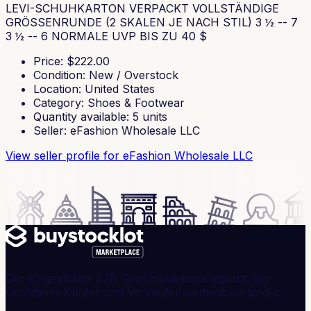
LEVI-SCHUHKARTON VERPACKT VOLLSTÄNDIGE
GRÖSSENRUNDE (2 SKALEN JE NACH STIL) 3 ½ -- 7
3 ½ -- 6 NORMALE UVP BIS ZU 40 $
Price
: $
222.00
Condition
:
New / Overstock
Location
:
United States
Category
:
Shoes & Footwear
Quantity available
:
5
units
Seller
:
eFashion Wholesale LLC
View seller profile
for eFashion Wholesale LLC
Der KI-gestützte B2B-Großhandelsmarktplatz, der
verifizierte Käufer und Verkäufer weltweit verbindet.