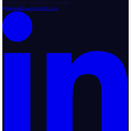
Vereinigte Arabische Emirate
hello@buystocklot.com