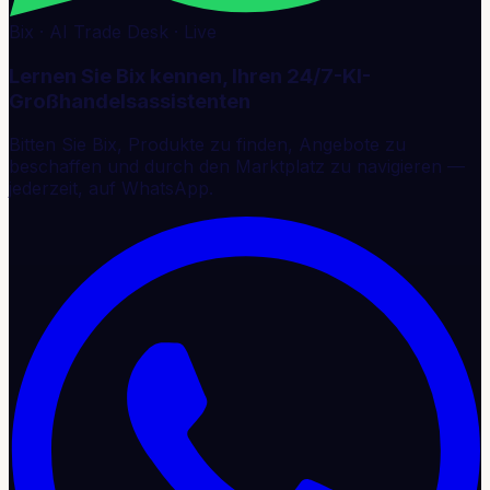
Bix · AI Trade Desk · Live
Lernen Sie Bix kennen, Ihren 24/7-KI-
Großhandelsassistenten
Bitten Sie Bix, Produkte zu finden, Angebote zu
beschaffen und durch den Marktplatz zu navigieren —
jederzeit, auf WhatsApp.