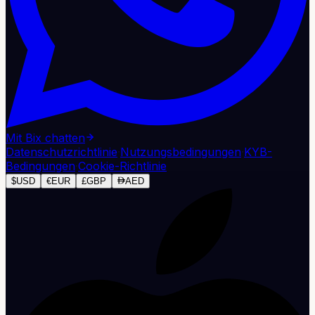
Mit Bix chatten
Datenschutzrichtlinie
·
Nutzungsbedingungen
·
KYB-
Bedingungen
·
Cookie-Richtlinie
$
USD
€
EUR
£
GBP
AED