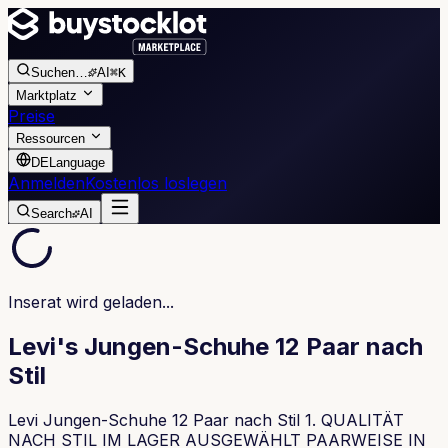
Suchen
…
AI
⌘K
Marktplatz
Preise
Ressourcen
DE
Language
Anmelden
Kostenlos loslegen
Search
AI
Inserat wird geladen...
Levi's Jungen-Schuhe 12 Paar nach
Stil
Levi Jungen-Schuhe 12 Paar nach Stil 1. QUALITÄT
NACH STIL IM LAGER AUSGEWÄHLT PAARWEISE IN