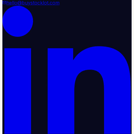
hello@buystocklot.com