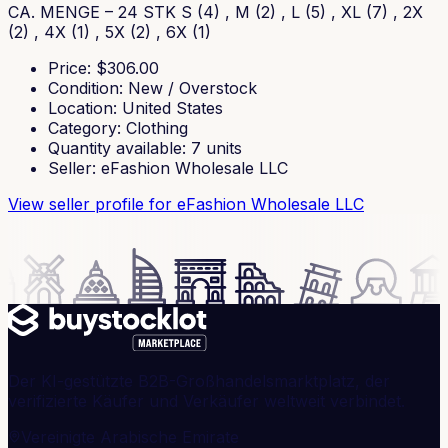
CA. MENGE – 24 STK S (4) , M (2) , L (5) , XL (7) , 2X
(2) , 4X (1) , 5X (2) , 6X (1)
Price
: $
306.00
Condition
:
New / Overstock
Location
:
United States
Category
:
Clothing
Quantity available
:
7
units
Seller
:
eFashion Wholesale LLC
View seller profile
for eFashion Wholesale LLC
Der KI-gestützte B2B-Großhandelsmarktplatz, der
verifizierte Käufer und Verkäufer weltweit verbindet.
Vereinigte Arabische Emirate