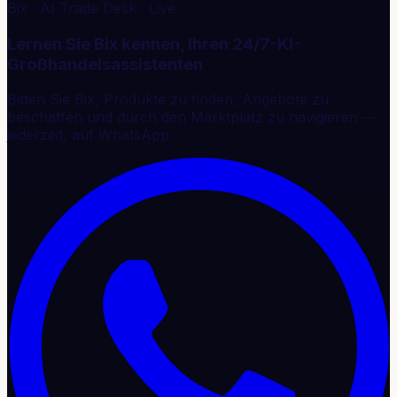
Bix · AI Trade Desk · Live
Lernen Sie Bix kennen, Ihren 24/7-KI-
Großhandelsassistenten
Bitten Sie Bix, Produkte zu finden, Angebote zu
beschaffen und durch den Marktplatz zu navigieren —
jederzeit, auf WhatsApp.