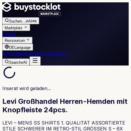
Suchen
…
AI
⌘K
Marktplatz
Preise
Ressourcen
DE
Language
Anmelden
Kostenlos loslegen
Search
AI
Inserat wird geladen...
Levi Großhandel Herren-Hemden mit
Knopfleiste 24pcs.
LEVI – MENS SS SHIRTS 1. QUALITÄT ASSORTIERTE
STILE SCHWERER IM RETRO-STIL GRÖSSEN S – 6X