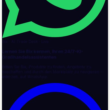
Bix · AI Trade Desk · Live
Lernen Sie Bix kennen, Ihren 24/7-KI-
Großhandelsassistenten
Bitten Sie Bix, Produkte zu finden, Angebote zu
beschaffen und durch den Marktplatz zu navigieren —
jederzeit, auf WhatsApp.