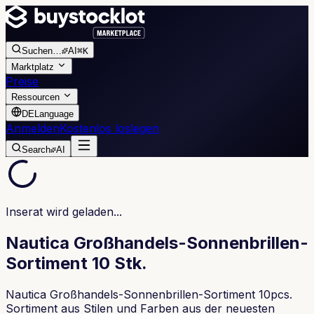
Suchen
…
AI
⌘K
Marktplatz
Preise
Ressourcen
DE
Language
Anmelden
Kostenlos loslegen
Search
AI
Inserat wird geladen...
Nautica Großhandels-Sonnenbrillen-
Sortiment 10 Stk.
Nautica Großhandels-Sonnenbrillen-Sortiment 10pcs.
Sortiment aus Stilen und Farben aus der neuesten