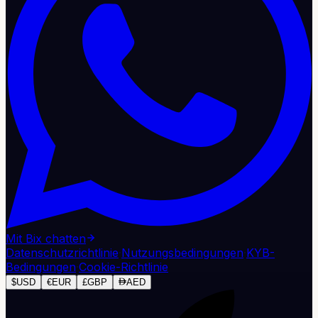
Mit Bix chatten
Datenschutzrichtlinie
·
Nutzungsbedingungen
·
KYB-
Bedingungen
·
Cookie-Richtlinie
$
USD
€
EUR
£
GBP
AED