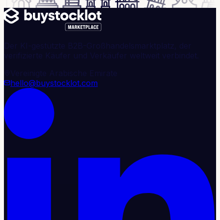
Der KI-gestützte B2B-Großhandelsmarktplatz, der
verifizierte Käufer und Verkäufer weltweit verbindet.
Vereinigte Arabische Emirate
hello@buystocklot.com