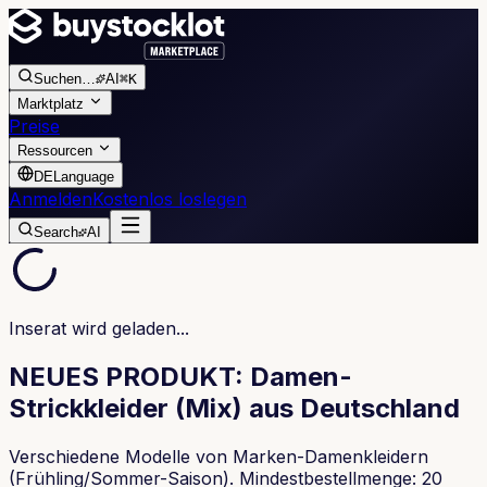
Suchen
…
AI
⌘K
Marktplatz
Preise
Ressourcen
DE
Language
Anmelden
Kostenlos loslegen
Search
AI
Inserat wird geladen...
NEUES PRODUKT: Damen-
Strickkleider (Mix) aus Deutschland
Verschiedene Modelle von Marken-Damenkleidern
(Frühling/Sommer-Saison). Mindestbestellmenge: 20