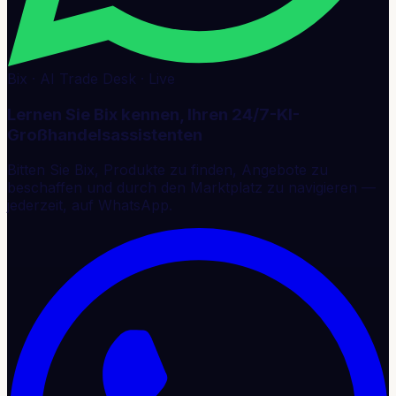
Bix · AI Trade Desk · Live
Lernen Sie Bix kennen, Ihren 24/7-KI-
Großhandelsassistenten
Bitten Sie Bix, Produkte zu finden, Angebote zu
beschaffen und durch den Marktplatz zu navigieren —
jederzeit, auf WhatsApp.