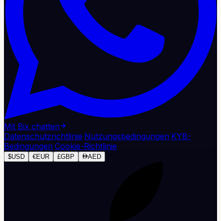
Mit Bix chatten
Datenschutzrichtlinie
·
Nutzungsbedingungen
·
KYB-
Bedingungen
·
Cookie-Richtlinie
$
USD
€
EUR
£
GBP
AED