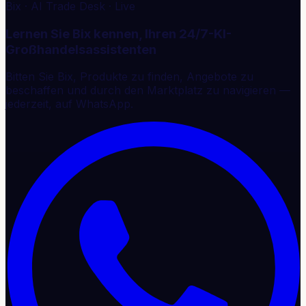
Bix · AI Trade Desk · Live
Lernen Sie Bix kennen, Ihren 24/7-KI-
Großhandelsassistenten
Bitten Sie Bix, Produkte zu finden, Angebote zu
beschaffen und durch den Marktplatz zu navigieren —
jederzeit, auf WhatsApp.