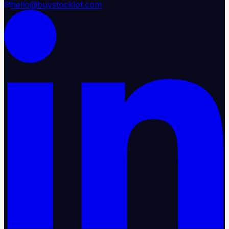
hello@buystocklot.com