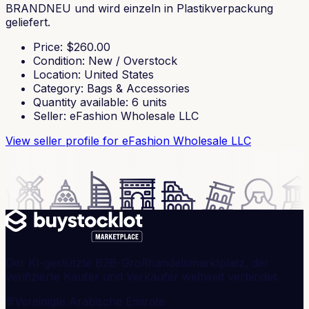
BRANDNEU und wird einzeln in Plastikverpackung
geliefert.
Price
: $
260.00
Condition
:
New / Overstock
Location
:
United States
Category
:
Bags & Accessories
Quantity available
:
6
units
Seller
:
eFashion Wholesale LLC
View seller profile
for eFashion Wholesale LLC
Der KI-gestützte B2B-Großhandelsmarktplatz, der
verifizierte Käufer und Verkäufer weltweit verbindet.
Vereinigte Arabische Emirate