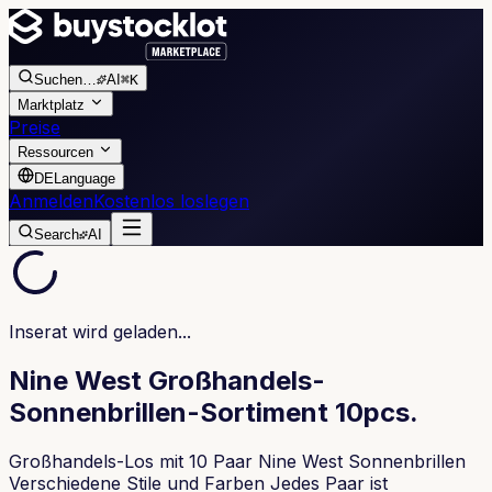
Suchen
…
AI
⌘K
Marktplatz
Preise
Ressourcen
DE
Language
Anmelden
Kostenlos loslegen
Search
AI
Inserat wird geladen...
Nine West Großhandels-
Sonnenbrillen-Sortiment 10pcs.
Großhandels-Los mit 10 Paar Nine West Sonnenbrillen
Verschiedene Stile und Farben Jedes Paar ist