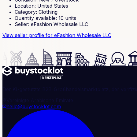
Location
:
United States
Category
:
Clothing
Quantity available
:
10
units
Seller
:
eFashion Wholesale LLC
View seller profile
for eFashion Wholesale LLC
Der KI-gestützte B2B-Großhandelsmarktplatz, der verifizi
Vereinigte Arabische Emirate
hello@buystocklot.com