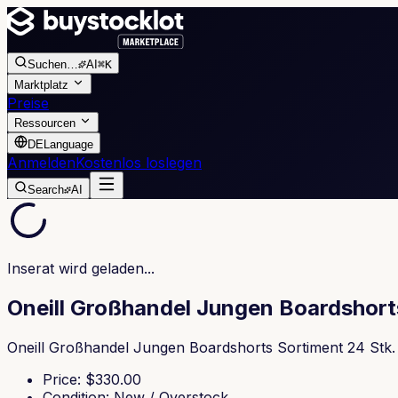
Suchen
…
AI
⌘K
Marktplatz
Preise
Ressourcen
DE
Language
Anmelden
Kostenlos loslegen
Search
AI
Inserat wird geladen...
Oneill Großhandel Jungen Boardshort
Oneill Großhandel Jungen Boardshorts Sortiment 24 Stk. 
Price
: $
330.00
Condition
:
New / Overstock