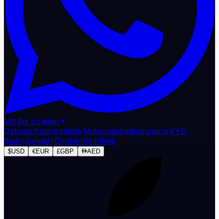
Mit Bix chatten
Datenschutzrichtlinie
·
Nutzungsbedingungen
·
KYB-
Bedingungen
·
Cookie-Richtlinie
$
USD
€
EUR
£
GBP
AED