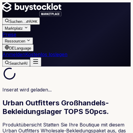
Suchen
…
AI
⌘K
Marktplatz
Preise
Ressourcen
DE
Language
Anmelden
Kostenlos loslegen
Search
AI
Inserat wird geladen...
Urban Outfitters Großhandels-
Bekleidungslager TOPS 50pcs.
Produktübersicht Statten Sie Ihre Boutique mit diesem
Urban Outfitters Wholesale-Bekleidungspaket aus, das