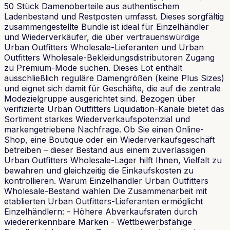
50 Stück Damenoberteile aus authentischem
Ladenbestand und Restposten umfasst. Dieses sorgfältig
zusammengestellte Bundle ist ideal für Einzelhändler
und Wiederverkäufer, die über vertrauenswürdige
Urban Outfitters Wholesale-Lieferanten und Urban
Outfitters Wholesale-Bekleidungsdistributoren Zugang
zu Premium-Mode suchen. Dieses Lot enthält
ausschließlich reguläre Damengrößen (keine Plus Sizes)
und eignet sich damit für Geschäfte, die auf die zentrale
Modezielgruppe ausgerichtet sind. Bezogen über
verifizierte Urban Outfitters Liquidation-Kanäle bietet das
Sortiment starkes Wiederverkaufspotenzial und
markengetriebene Nachfrage. Ob Sie einen Online-
Shop, eine Boutique oder ein Wiederverkaufsgeschäft
betreiben – dieser Bestand aus einem zuverlässigen
Urban Outfitters Wholesale-Lager hilft Ihnen, Vielfalt zu
bewahren und gleichzeitig die Einkaufskosten zu
kontrollieren. Warum Einzelhändler Urban Outfitters
Wholesale-Bestand wählen Die Zusammenarbeit mit
etablierten Urban Outfitters-Lieferanten ermöglicht
Einzelhändlern: - Höhere Abverkaufsraten durch
wiedererkennbare Marken - Wettbewerbsfähige