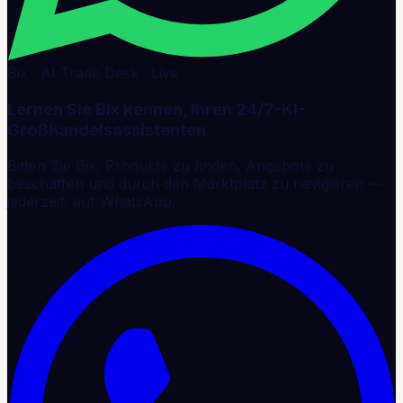
Bix · AI Trade Desk · Live
Lernen Sie Bix kennen, Ihren 24/7-KI-
Großhandelsassistenten
Bitten Sie Bix, Produkte zu finden, Angebote zu
beschaffen und durch den Marktplatz zu navigieren —
jederzeit, auf WhatsApp.