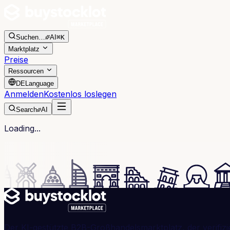
Suchen
…
AI
⌘K
Marktplatz
Preise
Ressourcen
DE
Language
Anmelden
Kostenlos loslegen
Search
AI
Loading...
Der KI-gestützte B2B-Großhandelsmarktplatz, der verifizi