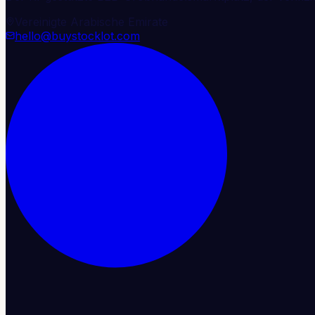
Vereinigte Arabische Emirate
hello@buystocklot.com