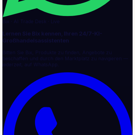
Bix · AI Trade Desk · Live
Lernen Sie Bix kennen, Ihren 24/7-KI-
Großhandelsassistenten
Bitten Sie Bix, Produkte zu finden, Angebote zu
beschaffen und durch den Marktplatz zu navigieren —
jederzeit, auf WhatsApp.