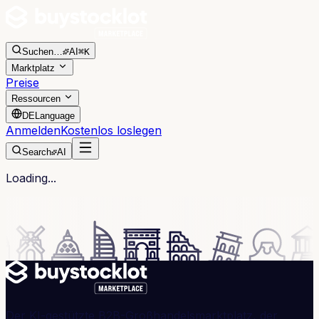
Suchen
…
AI
⌘K
Marktplatz
Preise
Ressourcen
DE
Language
Anmelden
Kostenlos loslegen
Search
AI
Loading...
Der KI-gestützte B2B-Großhandelsmarktplatz, der