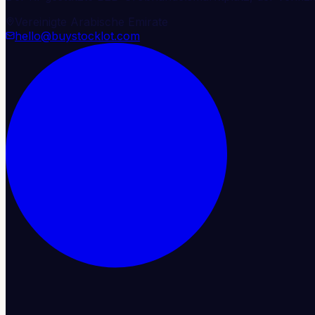
Vereinigte Arabische Emirate
hello@buystocklot.com