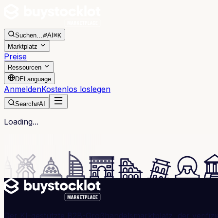
Suchen
…
AI
⌘K
Marktplatz
Preise
Ressourcen
DE
Language
Anmelden
Kostenlos loslegen
Search
AI
Loading...
Der KI-gestützte B2B-Großhandelsmarktplatz, der verifizi