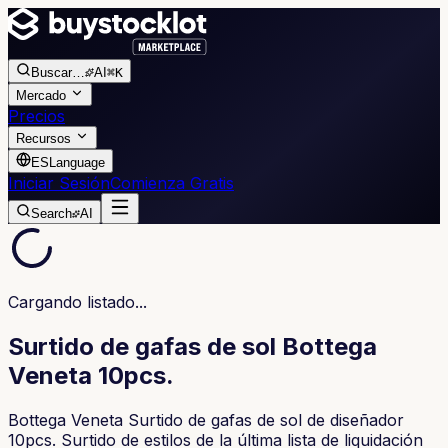
Buscar
…
AI
⌘K
Mercado
Precios
Recursos
ES
Language
Iniciar Sesión
Comienza Gratis
Search
AI
Cargando listado...
Surtido de gafas de sol Bottega
Veneta 10pcs.
Bottega Veneta Surtido de gafas de sol de diseñador
10pcs. Surtido de estilos de la última lista de liquidación