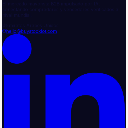
El mercado mayorista B2B impulsado por IA,
conectando compradores y vendedores verificados a
nivel mundial.
Emiratos Árabes Unidos
hello@buystocklot.com