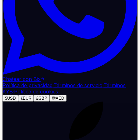
Chatear con Bix
Política de privacidad
·
Términos de servicio
·
Términos
KYB
·
Política de cookies
$
USD
€
EUR
£
GBP
AED