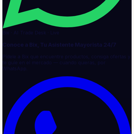
Bix · AI Trade Desk · Live
Conoce a Bix, Tu Asistente Mayorista 24/7
Pídele a Bix que encuentre productos, consiga ofertas y
te guíe en el mercado — cuando quieras, por
WhatsApp.