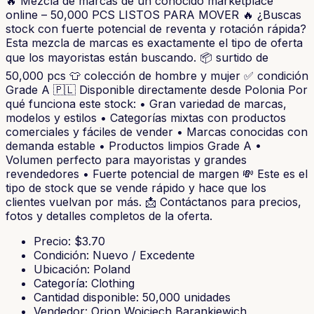
🔥 Mezcla de marcas de un conocido marketplace
online – 50,000 PCS LISTOS PARA MOVER 🔥 ¿Buscas
stock con fuerte potencial de reventa y rotación rápida?
Esta mezcla de marcas es exactamente el tipo de oferta
que los mayoristas están buscando. 📦 surtido de
50,000 pcs 👕 colección de hombre y mujer ✅ condición
Grade A 🇵🇱 Disponible directamente desde Polonia Por
qué funciona este stock: • Gran variedad de marcas,
modelos y estilos • Categorías mixtas con productos
comerciales y fáciles de vender • Marcas conocidas con
demanda estable • Productos limpios Grade A •
Volumen perfecto para mayoristas y grandes
revendedores • Fuerte potencial de margen 💸 Este es el
tipo de stock que se vende rápido y hace que los
clientes vuelvan por más. 📩 Contáctanos para precios,
fotos y detalles completos de la oferta.
Precio
: $
3.70
Condición
:
Nuevo / Excedente
Ubicación
:
Poland
Categoría
:
Clothing
Cantidad disponible
:
50,000
unidades
Vendedor
:
Orion Wojciech Barankiewich