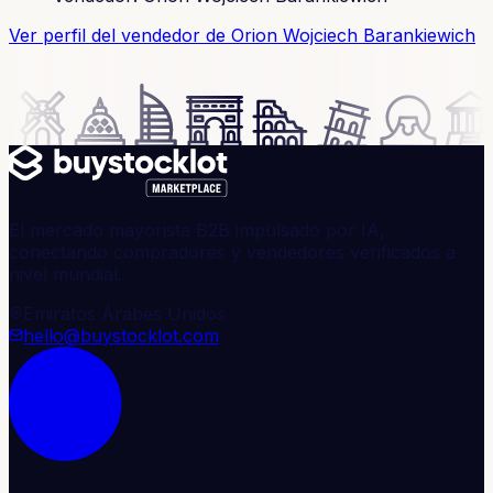
Ver perfil del vendedor
de Orion Wojciech Barankiewich
El mercado mayorista B2B impulsado por IA,
conectando compradores y vendedores verificados a
nivel mundial.
Emiratos Árabes Unidos
hello@buystocklot.com