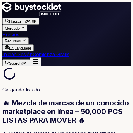
Buscar
…
AI
⌘K
Mercado
Precios
Recursos
ES
Language
Iniciar Sesión
Comienza Gratis
Search
AI
Cargando listado...
🔥 Mezcla de marcas de un conocido
marketplace en línea – 50,000 PCS
LISTAS PARA MOVER 🔥