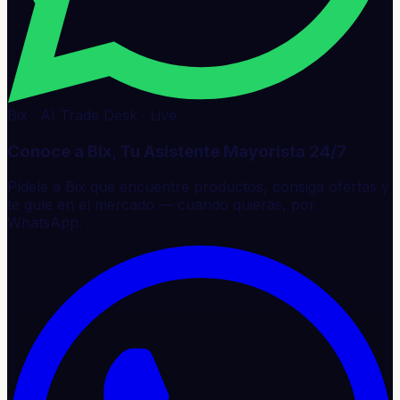
Bix · AI Trade Desk · Live
Conoce a Bix, Tu Asistente Mayorista 24/7
Pídele a Bix que encuentre productos, consiga ofertas y
te guíe en el mercado — cuando quieras, por
WhatsApp.