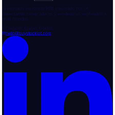
El mercado mayorista B2B impulsado por IA,
conectando compradores y vendedores verificados a
nivel mundial.
Emiratos Árabes Unidos
hello@buystocklot.com