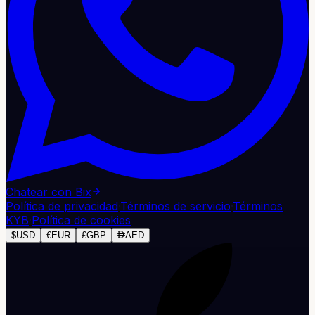
Chatear con Bix
Política de privacidad
·
Términos de servicio
·
Términos
KYB
·
Política de cookies
$
USD
€
EUR
£
GBP
AED