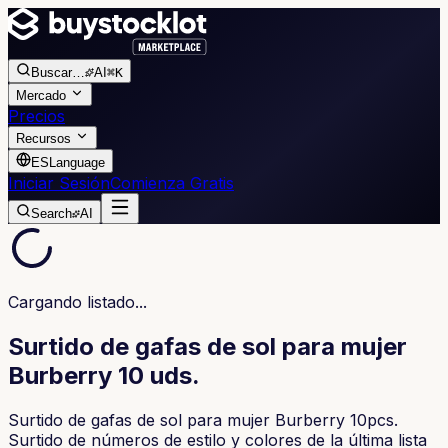
Buscar
…
AI
⌘K
Mercado
Precios
Recursos
ES
Language
Iniciar Sesión
Comienza Gratis
Search
AI
Cargando listado...
Surtido de gafas de sol para mujer
Burberry 10 uds.
Surtido de gafas de sol para mujer Burberry 10pcs.
Surtido de números de estilo y colores de la última lista