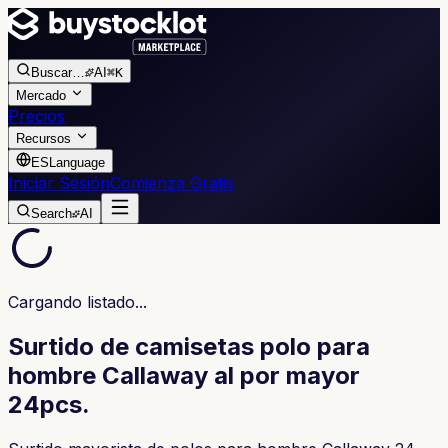
Buscar
…
AI
⌘K
Mercado
Precios
Recursos
ES
Language
Iniciar Sesión
Comienza Gratis
Search
AI
Cargando listado...
Surtido de camisetas polo para
hombre Callaway al por mayor
24pcs.