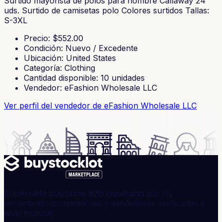
Surtido mayorista de polos para hombre Callaway 24
uds. Surtido de camisetas polo Colores surtidos Tallas:
S-3XL
Precio
: $
552.00
Condición
:
Nuevo / Excedente
Ubicación
:
United States
Categoría
:
Clothing
Cantidad disponible
:
10
unidades
Vendedor
:
eFashion Wholesale LLC
Ver perfil del vendedor
de eFashion Wholesale LLC
El mercado mayorista B2B impulsado por IA,
conectando compradores y vendedores verificados a
nivel mundial.