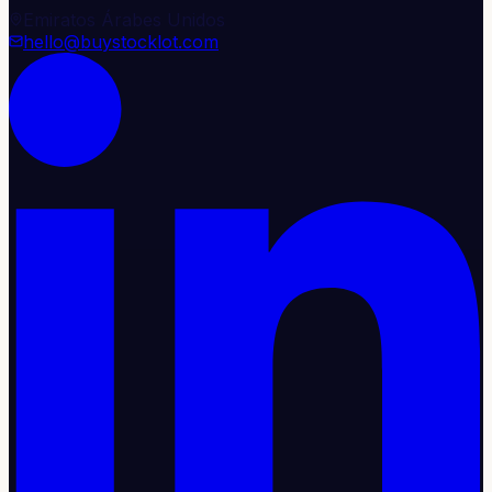
Emiratos Árabes Unidos
hello@buystocklot.com