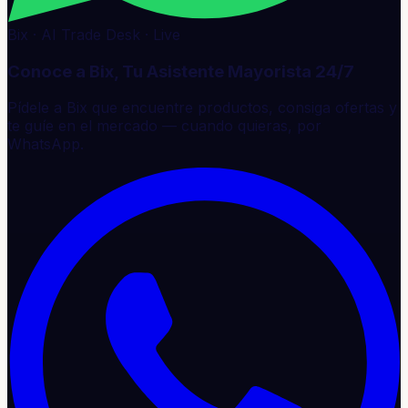
Bix · AI Trade Desk · Live
Conoce a Bix, Tu Asistente Mayorista 24/7
Pídele a Bix que encuentre productos, consiga ofertas y
te guíe en el mercado — cuando quieras, por
WhatsApp.