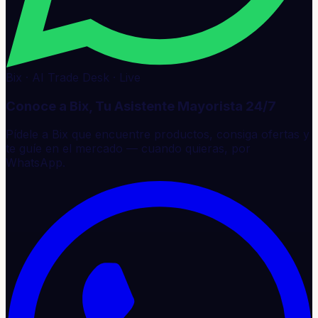
Bix · AI Trade Desk · Live
Conoce a Bix, Tu Asistente Mayorista 24/7
Pídele a Bix que encuentre productos, consiga ofertas y
te guíe en el mercado — cuando quieras, por
WhatsApp.