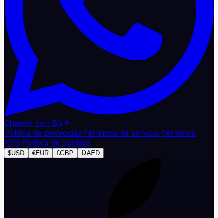
Chatear con Bix
Política de privacidad
·
Términos de servicio
·
Términos
KYB
·
Política de cookies
$
USD
€
EUR
£
GBP
AED