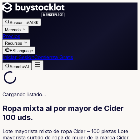
Buscar
…
AI
⌘K
Mercado
Precios
Recursos
ES
Language
Iniciar Sesión
Comienza Gratis
Search
AI
Cargando listado...
Ropa mixta al por mayor de Cider
100 uds.
Lote mayorista mixto de ropa Cider – 100 piezas Lote
mayorista surtido de ropa de mujer de la marca Cider.