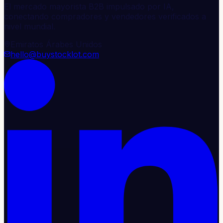
El mercado mayorista B2B impulsado por IA,
conectando compradores y vendedores verificados a
nivel mundial.
Emiratos Árabes Unidos
hello@buystocklot.com