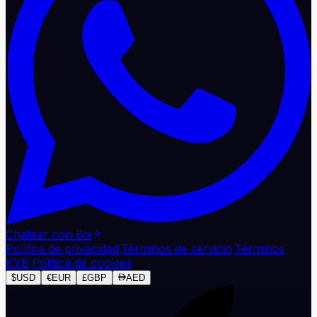
Chatear con Bix
Política de privacidad
·
Términos de servicio
·
Términos
KYB
·
Política de cookies
$
USD
€
EUR
£
GBP
AED