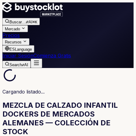
Buscar
…
AI
⌘K
Mercado
Precios
Recursos
ES
Language
Iniciar Sesión
Comienza Gratis
Search
AI
Cargando listado...
MEZCLA DE CALZADO INFANTIL
DOCKERS DE MERCADOS
ALEMANES — COLECCIÓN DE
STOCK