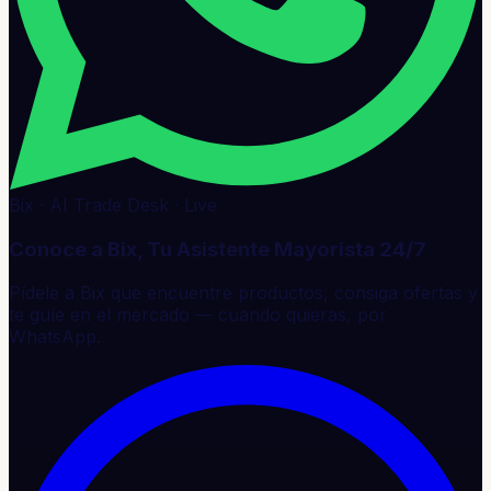
Bix · AI Trade Desk · Live
Conoce a Bix, Tu Asistente Mayorista 24/7
Pídele a Bix que encuentre productos, consiga ofertas y
te guíe en el mercado — cuando quieras, por
WhatsApp.