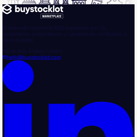
El mercado mayorista B2B impulsado por IA,
conectando compradores y vendedores verificados a
nivel mundial.
Emiratos Árabes Unidos
hello@buystocklot.com