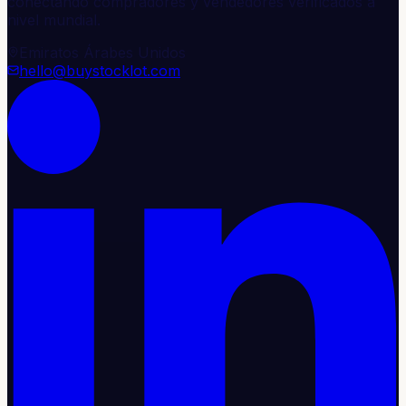
conectando compradores y vendedores verificados a
nivel mundial.
Emiratos Árabes Unidos
hello@buystocklot.com