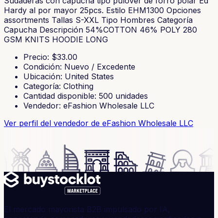
Sudaderas con capucha tipo pulóver de forro polar Ed
Hardy al por mayor 25pcs. Estilo EHM1300 Opciones
assortments Tallas S-XXL Tipo Hombres Categoría
Capucha Descripción 54%COTTON 46% POLY 280
GSM KNITS HOODIE LONG
Precio
: $
33.00
Condición
:
Nuevo / Excedente
Ubicación
:
United States
Categoría
:
Clothing
Cantidad disponible
:
500
unidades
Vendedor
:
eFashion Wholesale LLC
Ver perfil del vendedor
de eFashion Wholesale LLC
El mercado mayorista B2B impulsado por IA,