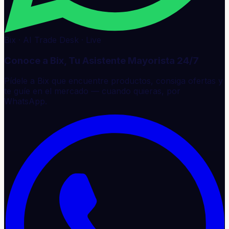
Bix · AI Trade Desk · Live
Conoce a Bix, Tu Asistente Mayorista 24/7
Pídele a Bix que encuentre productos, consiga ofertas y
te guíe en el mercado — cuando quieras, por
WhatsApp.