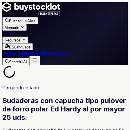
Buscar
…
AI
⌘K
Mercado
Precios
Recursos
ES
Language
Iniciar Sesión
Comienza Gratis
Search
AI
Cargando listado...
Sudaderas con capucha tipo pulóver
de forro polar Ed Hardy al por mayor
25 uds.