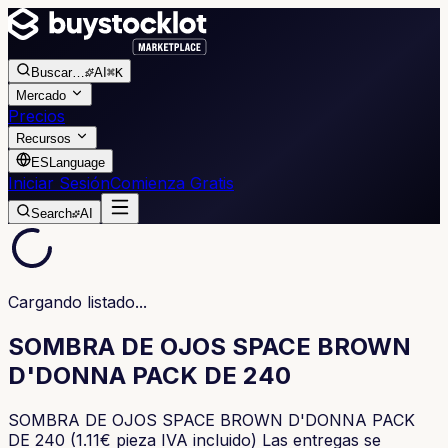
Buscar
…
AI
⌘K
Mercado
Precios
Recursos
ES
Language
Iniciar Sesión
Comienza Gratis
Search
AI
Cargando listado...
SOMBRA DE OJOS SPACE BROWN
D'DONNA PACK DE 240
SOMBRA DE OJOS SPACE BROWN D'DONNA PACK
DE 240 (1.11€ pieza IVA incluido) Las entregas se