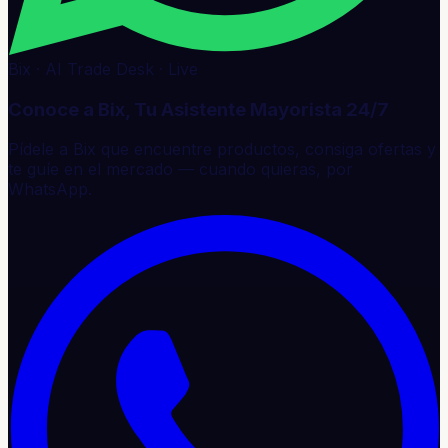
Bix · AI Trade Desk · Live
Conoce a Bix, Tu Asistente Mayorista 24/7
Pídele a Bix que encuentre productos, consiga ofertas y
te guíe en el mercado — cuando quieras, por
WhatsApp.