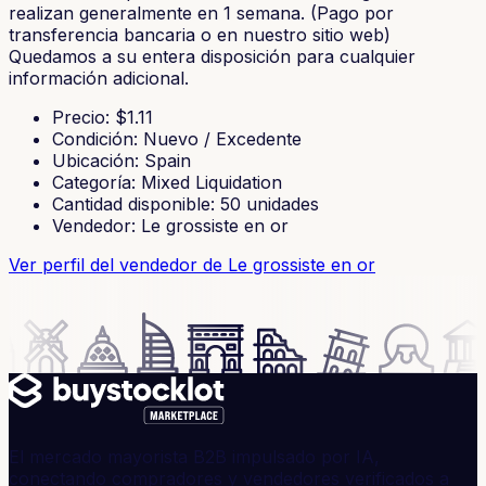
realizan generalmente en 1 semana. (Pago por
transferencia bancaria o en nuestro sitio web)
Quedamos a su entera disposición para cualquier
información adicional.
Precio
: $
1.11
Condición
:
Nuevo / Excedente
Ubicación
:
Spain
Categoría
:
Mixed Liquidation
Cantidad disponible
:
50
unidades
Vendedor
:
Le grossiste en or
Ver perfil del vendedor
de Le grossiste en or
El mercado mayorista B2B impulsado por IA,
conectando compradores y vendedores verificados a