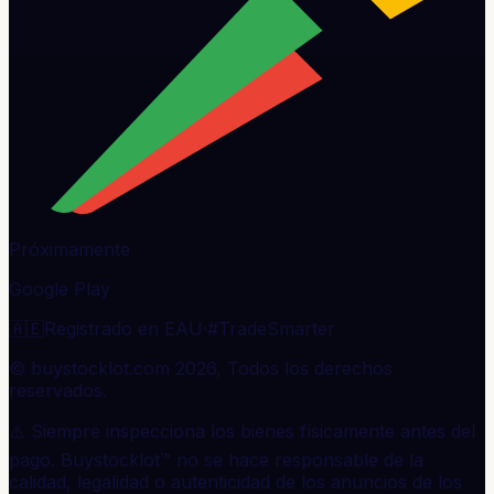
Próximamente
Google Play
🇦🇪
Registrado en EAU
·
#TradeSmarter
© buystocklot.com 2026, Todos los derechos
reservados.
⚠️ Siempre inspecciona los bienes físicamente antes del
pago. Buystocklot™ no se hace responsable de la
calidad, legalidad o autenticidad de los anuncios de los