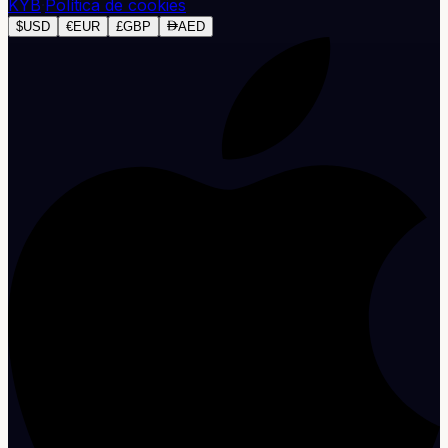
KYB
·
Política de cookies
$
USD
€
EUR
£
GBP
AED