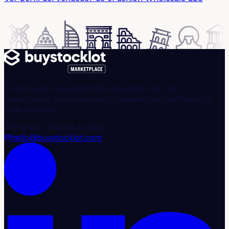
El mercado mayorista B2B impulsado por IA,
conectando compradores y vendedores verificados a
nivel mundial.
Emiratos Árabes Unidos
hello@buystocklot.com