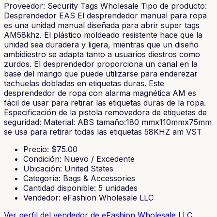
Proveedor: Security Tags Wholesale Tipo de producto:
Desprendedor EAS El desprendedor manual para ropa
es una unidad manual diseñada para abrir super tags
AM58khz. El plástico moldeado resistente hace que la
unidad sea duradera y ligera, mientras que un diseño
ambidiestro se adapta tanto a usuarios diestros como
zurdos. El desprendedor proporciona un canal en la
base del mango que puede utilizarse para enderezar
tachuelas dobladas en etiquetas duras. Este
desprendedor de ropa con alarma magnética AM es
fácil de usar para retirar las etiquetas duras de la ropa.
Especificación de la pistola removedora de etiquetas de
seguridad: Material: ABS tamaño:180 mmx110mmx75mm
se usa para retirar todas las etiquetas 58KHZ am VST
Precio
: $
75.00
Condición
:
Nuevo / Excedente
Ubicación
:
United States
Categoría
:
Bags & Accessories
Cantidad disponible
:
5
unidades
Vendedor
:
eFashion Wholesale LLC
Ver perfil del vendedor
de eFashion Wholesale LLC