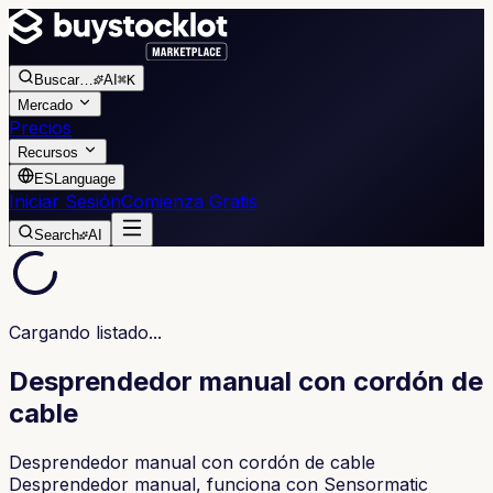
Buscar
…
AI
⌘K
Mercado
Precios
Recursos
ES
Language
Iniciar Sesión
Comienza Gratis
Search
AI
Cargando listado...
Desprendedor manual con cordón de
cable
Desprendedor manual con cordón de cable
Desprendedor manual, funciona con Sensormatic