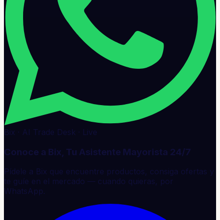
Bix · AI Trade Desk · Live
Conoce a Bix, Tu Asistente Mayorista 24/7
Pídele a Bix que encuentre productos, consiga ofertas y
te guíe en el mercado — cuando quieras, por
WhatsApp.