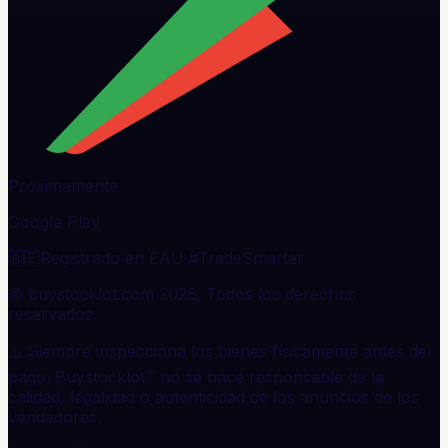
Próximamente
Google Play
🇦🇪
Registrado en EAU
·
#TradeSmarter
© buystocklot.com 2026, Todos los derechos
reservados.
⚠️ Siempre inspecciona los bienes físicamente antes del
pago. Buystocklot™ no se hace responsable de la
calidad, legalidad o autenticidad de los anuncios de los
vendedores.