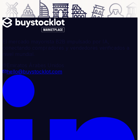
El mercado mayorista B2B impulsado por IA,
conectando compradores y vendedores verificados a
nivel mundial.
Emiratos Árabes Unidos
hello@buystocklot.com