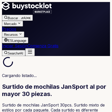
Buscar
…
AI
⌘K
Mercado
Precios
Recursos
ES
Language
Iniciar Sesión
Comienza Gratis
Search
AI
Cargando listado...
Surtido de mochilas JanSport al por
mayor 30 piezas.
Surtido de mochilas JanSport 30pcs. Surtido mixto de
estilos por cada paquete. Cada surtido es diferente