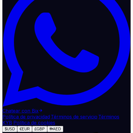
Chatear con Bix
Política de privacidad
·
Términos de servicio
·
Términos
KYB
·
Política de cookies
$
USD
€
EUR
£
GBP
AED