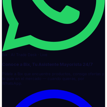
Bix · AI Trade Desk · Live
Conoce a Bix, Tu Asistente Mayorista 24/7
Pídele a Bix que encuentre productos, consiga ofertas y
te guíe en el mercado — cuando quieras, por
WhatsApp.