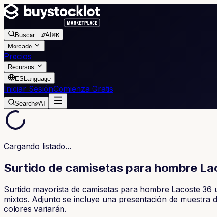
Buscar
…
AI
⌘K
Mercado
Precios
Recursos
ES
Language
Iniciar Sesión
Comienza Gratis
Search
AI
Cargando listado...
Surtido de camisetas para hombre Lac
Surtido mayorista de camisetas para hombre Lacoste 36 u
mixtos. Adjunto se incluye una presentación de muestra de 
colores variarán.