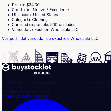
Precio
: $
34.00
Condición
:
Nuevo / Excedente
Ubicación
:
United States
Categoría
:
Clothing
Cantidad disponible
:
500
unidades
Vendedor
:
eFashion Wholesale LLC
Ver perfil del vendedor
de eFashion Wholesale LLC
El mercado mayorista B2B impulsado por IA, conectando 
Emiratos Árabes Unidos
hello@buystocklot.com