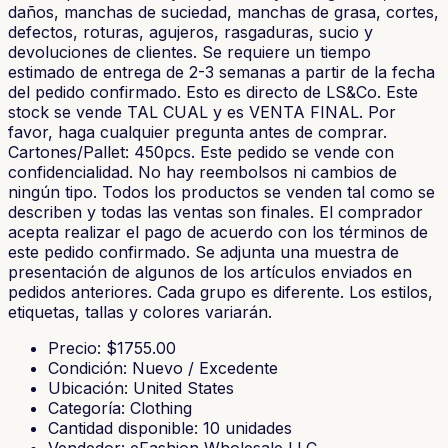
daños, manchas de suciedad, manchas de grasa, cortes,
defectos, roturas, agujeros, rasgaduras, sucio y
devoluciones de clientes. Se requiere un tiempo
estimado de entrega de 2-3 semanas a partir de la fecha
del pedido confirmado. Esto es directo de LS&Co. Este
stock se vende TAL CUAL y es VENTA FINAL. Por
favor, haga cualquier pregunta antes de comprar.
Cartones/Pallet: 450pcs. Este pedido se vende con
confidencialidad. No hay reembolsos ni cambios de
ningún tipo. Todos los productos se venden tal como se
describen y todas las ventas son finales. El comprador
acepta realizar el pago de acuerdo con los términos de
este pedido confirmado. Se adjunta una muestra de
presentación de algunos de los artículos enviados en
pedidos anteriores. Cada grupo es diferente. Los estilos,
etiquetas, tallas y colores variarán.
Precio
: $
1755.00
Condición
:
Nuevo / Excedente
Ubicación
:
United States
Categoría
:
Clothing
Cantidad disponible
:
10
unidades
Vendedor
:
eFashion Wholesale LLC