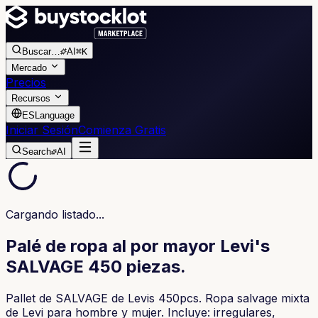
Buscar
…
AI
⌘K
Mercado
Precios
Recursos
ES
Language
Iniciar Sesión
Comienza Gratis
Search
AI
Cargando listado...
Palé de ropa al por mayor Levi's
SALVAGE 450 piezas.
Pallet de SALVAGE de Levis 450pcs. Ropa salvage mixta
de Levi para hombre y mujer. Incluye: irregulares,