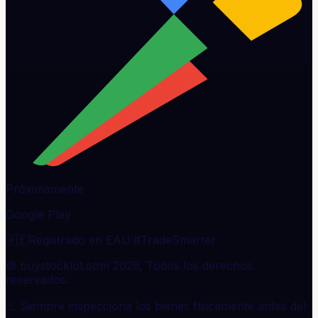
Próximamente
Google Play
🇦🇪
Registrado en EAU
·
#TradeSmarter
© buystocklot.com 2026, Todos los derechos
reservados.
⚠️ Siempre inspecciona los bienes físicamente antes del