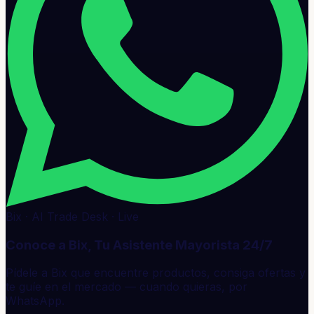
Bix · AI Trade Desk · Live
Conoce a Bix, Tu Asistente Mayorista 24/7
Pídele a Bix que encuentre productos, consiga ofertas y
te guíe en el mercado — cuando quieras, por
WhatsApp.