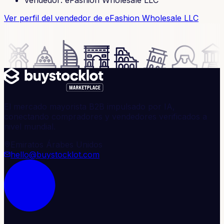
Ver perfil del vendedor
de eFashion Wholesale LLC
El mercado mayorista B2B impulsado por IA,
conectando compradores y vendedores verificados a
nivel mundial.
Emiratos Árabes Unidos
hello@buystocklot.com