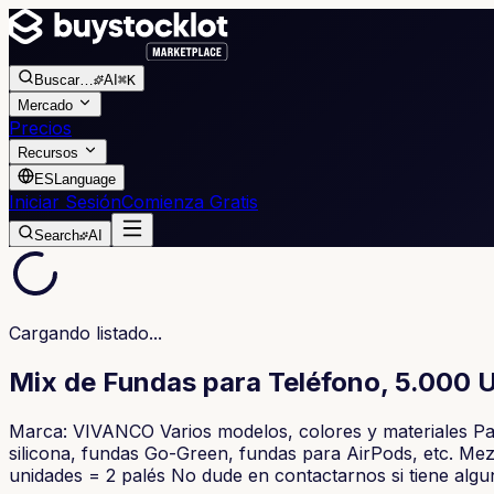
Buscar
…
AI
⌘K
Mercado
Precios
Recursos
ES
Language
Iniciar Sesión
Comienza Gratis
Search
AI
Cargando listado...
Mix de Fundas para Teléfono, 5.000 U
Marca: VIVANCO Varios modelos, colores y materiales Pa
silicona, fundas Go-Green, fundas para AirPods, etc. Mezc
unidades = 2 palés No dude en contactarnos si tiene algun