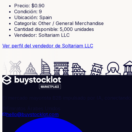
Precio
: $
0.90
Condición
:
9
Ubicación
:
Spain
Categoría
:
Other / General Merchandise
Cantidad disponible
:
5,000
unidades
Vendedor
:
Soltariam LLC
Ver perfil del vendedor
de Soltariam LLC
El mercado mayorista B2B impulsado por IA, conectando 
Emiratos Árabes Unidos
hello@buystocklot.com