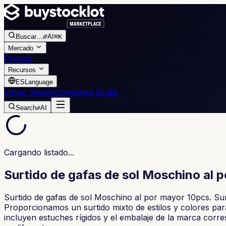
Buscar
…
AI
⌘K
Mercado
Precios
Recursos
ES
Language
Iniciar Sesión
Comienza Gratis
Search
AI
Cargando listado...
Surtido de gafas de sol Moschino al p
Surtido de gafas de sol Moschino al por mayor 10pcs. Surti
Proporcionamos un surtido mixto de estilos y colores para 
incluyen estuches rígidos y el embalaje de la marca corr