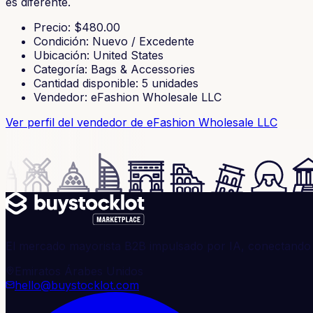
es diferente.
Precio
: $
480.00
Condición
:
Nuevo / Excedente
Ubicación
:
United States
Categoría
:
Bags & Accessories
Cantidad disponible
:
5
unidades
Vendedor
:
eFashion Wholesale LLC
Ver perfil del vendedor
de eFashion Wholesale LLC
El mercado mayorista B2B impulsado por IA, conectando 
Emiratos Árabes Unidos
hello@buystocklot.com