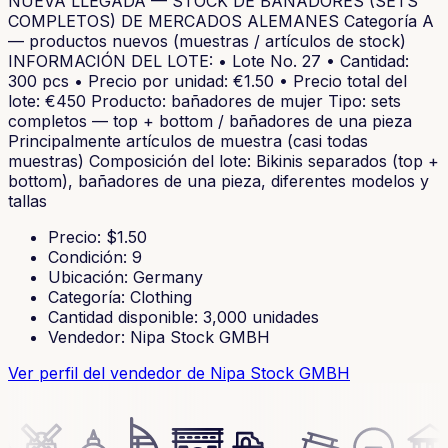
NUEVA LLEGADA — STOCK DE BAÑADORES (SETS
COMPLETOS) DE MERCADOS ALEMANES Categoría A
— productos nuevos (muestras / artículos de stock)
INFORMACIÓN DEL LOTE: • Lote No. 27 • Cantidad:
300 pcs • Precio por unidad: €1.50 • Precio total del
lote: €450 Producto: bañadores de mujer Tipo: sets
completos — top + bottom / bañadores de una pieza
Principalmente artículos de muestra (casi todas
muestras) Composición del lote: Bikinis separados (top +
bottom), bañadores de una pieza, diferentes modelos y
tallas
Precio
: $
1.50
Condición
:
9
Ubicación
:
Germany
Categoría
:
Clothing
Cantidad disponible
:
3,000
unidades
Vendedor
:
Nipa Stock GMBH
Ver perfil del vendedor
de Nipa Stock GMBH