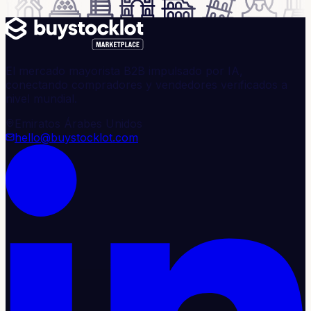
El mercado mayorista B2B impulsado por IA,
conectando compradores y vendedores verificados a
nivel mundial.
Emiratos Árabes Unidos
hello@buystocklot.com