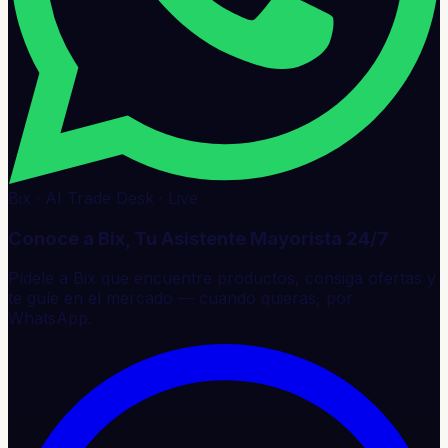
Bix · AI Trade Desk · Live
Conoce a Bix, Tu Asistente Mayorista 24/7
Pídele a Bix que encuentre productos, consiga ofertas y
te guíe en el mercado — cuando quieras, por
WhatsApp.