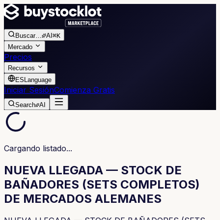
Buscar
…
AI
⌘K
Mercado
Precios
Recursos
ES
Language
Iniciar Sesión
Comienza Gratis
Search
AI
Cargando listado...
NUEVA LLEGADA — STOCK DE
BAÑADORES (SETS COMPLETOS)
DE MERCADOS ALEMANES