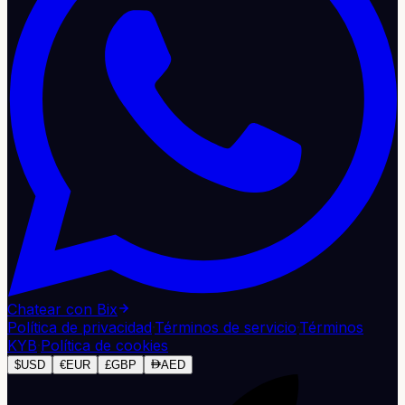
Chatear con Bix
Política de privacidad
·
Términos de servicio
·
Términos
KYB
·
Política de cookies
$
USD
€
EUR
£
GBP
AED