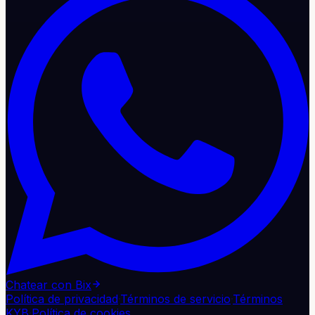
Chatear con Bix
Política de privacidad
·
Términos de servicio
·
Términos
KYB
·
Política de cookies