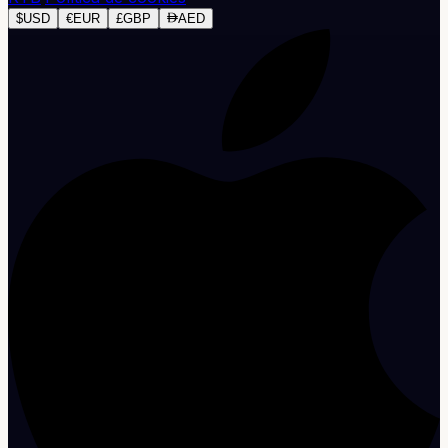
$
USD
€
EUR
£
GBP
AED