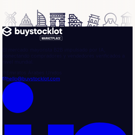
El mercado mayorista B2B impulsado por IA,
conectando compradores y vendedores verificados a
nivel mundial.
Emiratos Árabes Unidos
hello@buystocklot.com