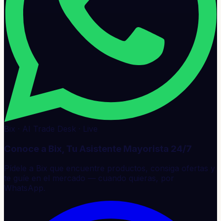
Bix · AI Trade Desk · Live
Conoce a Bix, Tu Asistente Mayorista 24/7
Pídele a Bix que encuentre productos, consiga ofertas y
te guíe en el mercado — cuando quieras, por
WhatsApp.