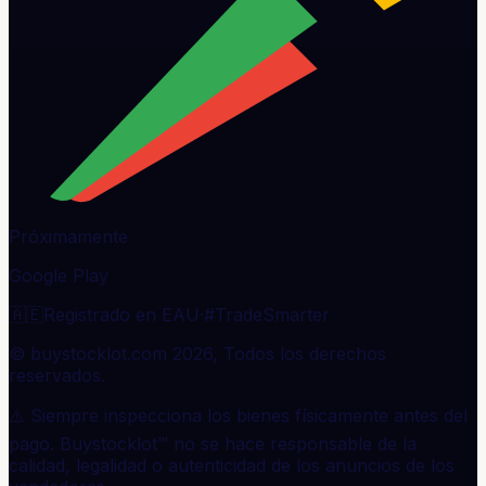
Próximamente
Google Play
🇦🇪
Registrado en EAU
·
#TradeSmarter
© buystocklot.com 2026, Todos los derechos
reservados.
⚠️ Siempre inspecciona los bienes físicamente antes del
pago. Buystocklot™ no se hace responsable de la
calidad, legalidad o autenticidad de los anuncios de los