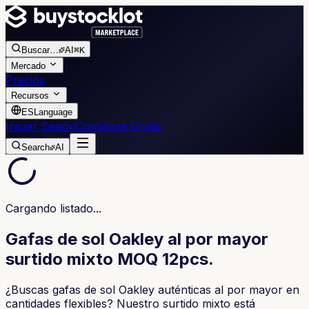
Buscar
…
AI
⌘K
Mercado
Precios
Recursos
ES
Language
Iniciar Sesión
Comienza Gratis
Search
AI
Cargando listado...
Gafas de sol Oakley al por mayor
surtido mixto MOQ 12pcs.
¿Buscas gafas de sol Oakley auténticas al por mayor en
cantidades flexibles? Nuestro surtido mixto está