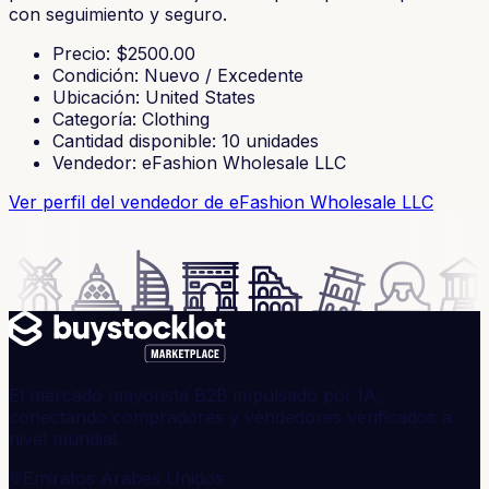
con seguimiento y seguro.
Precio
: $
2500.00
Condición
:
Nuevo / Excedente
Ubicación
:
United States
Categoría
:
Clothing
Cantidad disponible
:
10
unidades
Vendedor
:
eFashion Wholesale LLC
Ver perfil del vendedor
de eFashion Wholesale LLC
El mercado mayorista B2B impulsado por IA,
conectando compradores y vendedores verificados a
nivel mundial.
Emiratos Árabes Unidos