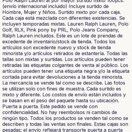
Polo Ralph Lauren al por mayor surtido mixto 100pcs.
(envío internacional incluido) Incluye surtido de
Hombre, Mujer y Niños. Surtido mixto por cada caja.
Cada caja está mezclada con diferentes existencias. Se
incluyen temporadas mixtas. Lauren Ralph Lauren, Polo
Golf, RLX, Pink pony by PRL, Polo Jeans Company,
Ralph Lauren incluidos. Este es un lote de prendas de
excedente de inventario/stock de tienda. Todos los
artículos son excedente nuevo y stock de tienda
minorista y/o artículos retirados de estantería. Todas las
tallas son mixtas y surtidas. Los artículos pueden tener
retiradas las etiquetas colgantes de venta al público. Los
artículos pueden tener una etiqueta negra y/o la etiqueta
cortada para evitar devoluciones a la tienda minorista.
La mercancía se vende tal como se describe. Las fotos
se utilizan solo con fines de muestra. Cada surtido es
mixto y diferente. Los costos de envío están incluidos y
se basan en el peso del paquete hasta su ubicación.
Puerta a puerta. Este pedido se vende con
confidencialidad. No hay reembolsos ni cambios de
ningún tipo. Todos los productos se venden tal como se
describen y todas las ventas son finales. Estas cajas son
pesadas: el envío reflejará transporte puerta a puerta