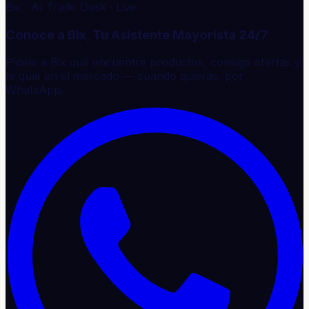
Bix · AI Trade Desk · Live
Conoce a Bix, Tu Asistente Mayorista 24/7
Pídele a Bix que encuentre productos, consiga ofertas y
te guíe en el mercado — cuando quieras, por
WhatsApp.