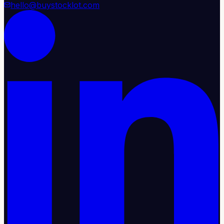
hello@buystocklot.com