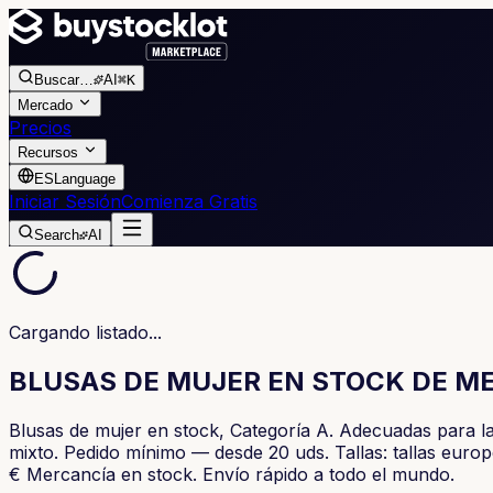
Buscar
…
AI
⌘K
Mercado
Precios
Recursos
ES
Language
Iniciar Sesión
Comienza Gratis
Search
AI
Cargando listado...
BLUSAS DE MUJER EN STOCK DE M
Blusas de mujer en stock, Categoría A. Adecuadas para 
mixto. Pedido mínimo — desde 20 uds. Tallas: tallas euro
€ Mercancía en stock. Envío rápido a todo el mundo.