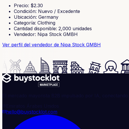
Precio
: $
2.30
Condición
:
Nuevo / Excedente
Ubicación
:
Germany
Categoría
:
Clothing
Cantidad disponible
:
2,000
unidades
Vendedor
:
Nipa Stock GMBH
Ver perfil del vendedor
de Nipa Stock GMBH
El mercado mayorista B2B impulsado por IA, conectando 
Emiratos Árabes Unidos
hello@buystocklot.com