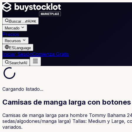
Buscar
…
AI
⌘K
Mercado
Precios
Recursos
ES
Language
Iniciar Sesión
Comienza Gratis
Search
AI
Cargando listado...
Camisas de manga larga con botone
Camisas de manga larga para hombre Tommy Bahama 24p
sedas/algodones/manga larga) Tallas: Medium y Large, 
variados.