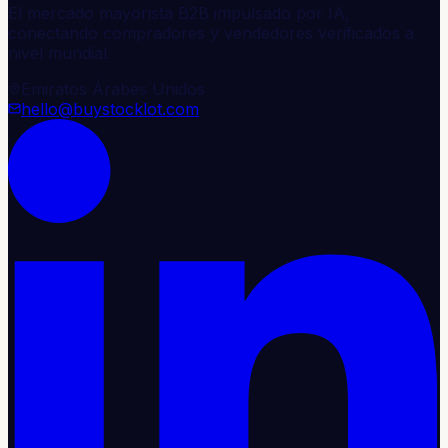
El mercado mayorista B2B impulsado por IA,
conectando compradores y vendedores verificados a
nivel mundial.
Emiratos Árabes Unidos
hello@buystocklot.com