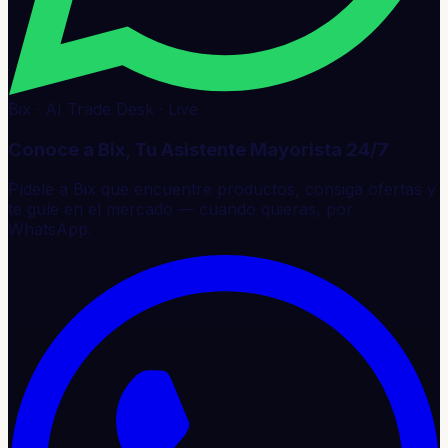
Bix · AI Trade Desk · Live
Conoce a Bix, Tu Asistente Mayorista 24/7
Pídele a Bix que encuentre productos, consiga ofertas y
te guíe en el mercado — cuando quieras, por
WhatsApp.