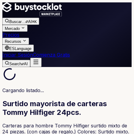
Buscar
…
AI
⌘K
Mercado
Precios
Recursos
ES
Language
Iniciar Sesión
Comienza Gratis
Search
AI
Cargando listado...
Surtido mayorista de carteras
Tommy Hilfiger 24pcs.
Carteras para hombre Tommy Hilfiger surtido mixto de
24 piezas. (con cajas de regalo.) Colores: Surtido mixto.