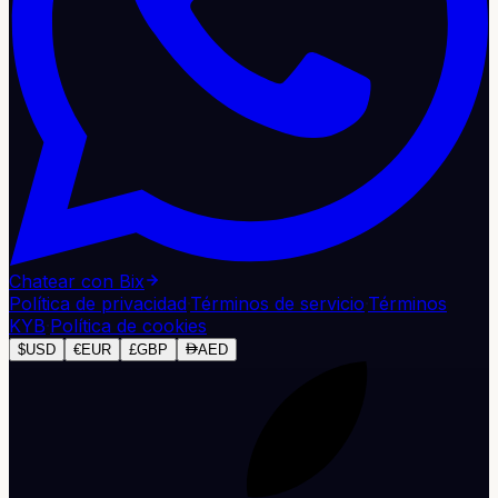
Chatear con Bix
Política de privacidad
·
Términos de servicio
·
Términos
KYB
·
Política de cookies
$
USD
€
EUR
£
GBP
AED