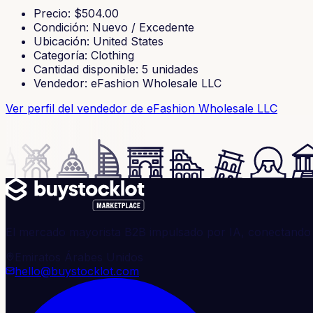
Precio
: $
504.00
Condición
:
Nuevo / Excedente
Ubicación
:
United States
Categoría
:
Clothing
Cantidad disponible
:
5
unidades
Vendedor
:
eFashion Wholesale LLC
Ver perfil del vendedor
de eFashion Wholesale LLC
El mercado mayorista B2B impulsado por IA, conectando 
Emiratos Árabes Unidos
hello@buystocklot.com