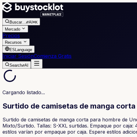
Buscar
…
AI
⌘K
Mercado
Precios
Recursos
ES
Language
Iniciar Sesión
Comienza Gratis
Search
AI
Cargando listado...
Surtido de camisetas de manga corta
Surtido de camisetas de manga corta para hombre de Unde
Mixto/Surtido. Tallas: S-XXL surtidas. Empaque por caja: 
estilos varían por empaque por caja. Espere estilos adici