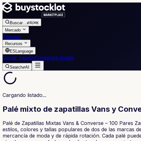
Buscar
…
AI
⌘K
Mercado
Precios
Recursos
ES
Language
Iniciar Sesión
Comienza Gratis
Search
AI
Cargando listado...
Palé mixto de zapatillas Vans y Conve
Palé de Zapatillas Mixtas Vans & Converse – 100 Pares Zap
estilos, colores y tallas populares de dos de las marcas
mercancía de moda y de rápida rotación. Cada palé puede i