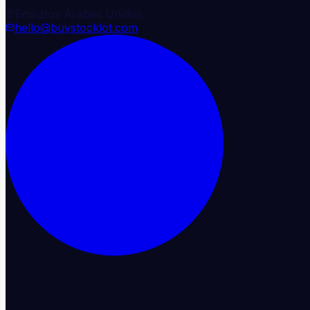
Emiratos Árabes Unidos
hello@buystocklot.com