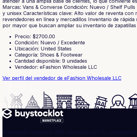
atender a una amplia base de clientes, lo que convierte es
Marcas: Vans & Converse Condición: Nuevo / Shelf Pulls (s
y unisex Características clave: Alto valor de reventa con 
revendedores en línea y mercadillos Inventario de rápida
por mayor que buscan ampliar su inventario de zapatilla
Precio
: $
2700.00
Condición
:
Nuevo / Excedente
Ubicación
:
United States
Categoría
:
Shoes & Footwear
Cantidad disponible
:
9
unidades
Vendedor
:
eFashion Wholesale LLC
Ver perfil del vendedor
de eFashion Wholesale LLC
El mercado mayorista B2B impulsado por IA, conectando 