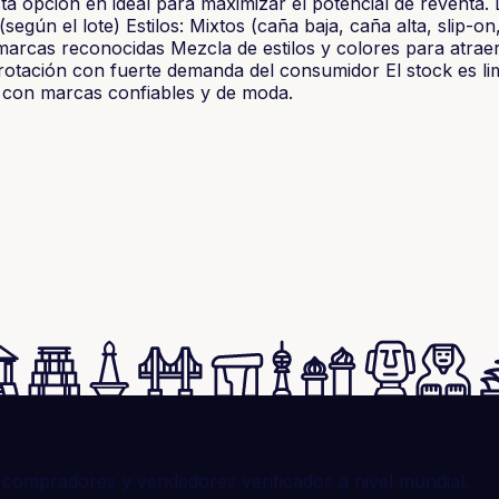
ta opción en ideal para maximizar el potencial de reventa. 
egún el lote) Estilos: Mixtos (caña baja, caña alta, slip-o
marcas reconocidas Mezcla de estilos y colores para atraer 
 rotación con fuerte demanda del consumidor El stock es li
s con marcas confiables y de moda.
compradores y vendedores verificados a nivel mundial.