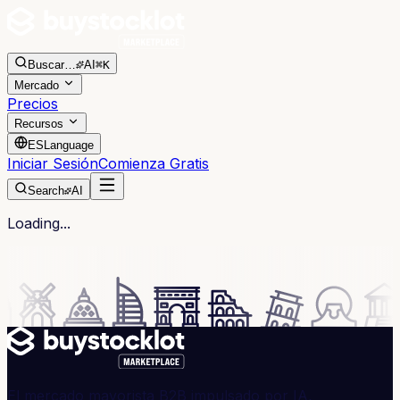
Buscar
…
AI
⌘K
Mercado
Precios
Recursos
ES
Language
Iniciar Sesión
Comienza Gratis
Search
AI
Loading...
El mercado mayorista B2B impulsado por IA,