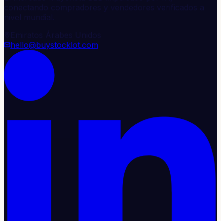
conectando compradores y vendedores verificados a
nivel mundial.
Emiratos Árabes Unidos
hello@buystocklot.com