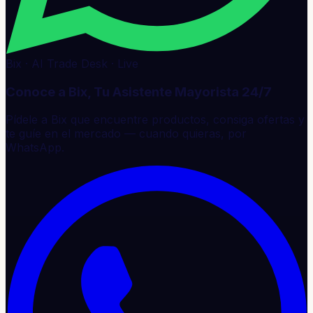
Bix · AI Trade Desk · Live
Conoce a Bix, Tu Asistente Mayorista 24/7
Pídele a Bix que encuentre productos, consiga ofertas y
te guíe en el mercado — cuando quieras, por
WhatsApp.