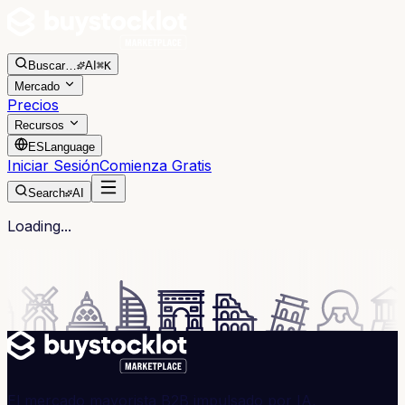
Buscar
…
AI
⌘K
Mercado
Precios
Recursos
ES
Language
Iniciar Sesión
Comienza Gratis
Search
AI
Loading...
El mercado mayorista B2B impulsado por IA,