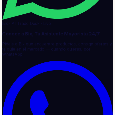
Bix · AI Trade Desk · Live
Conoce a Bix, Tu Asistente Mayorista 24/7
Pídele a Bix que encuentre productos, consiga ofertas y
te guíe en el mercado — cuando quieras, por
WhatsApp.