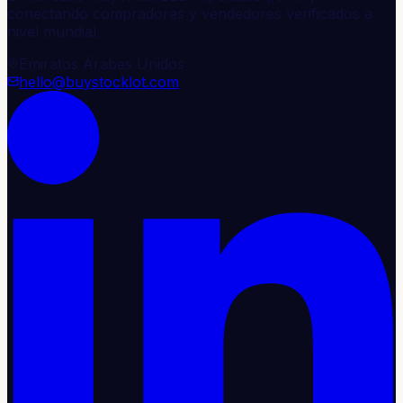
conectando compradores y vendedores verificados a
nivel mundial.
Emiratos Árabes Unidos
hello@buystocklot.com