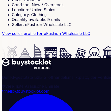
Condition
:
New / Overstock
Location
:
United States
Category
:
Clothing
Quantity available
:
9
units
Seller
:
eFashion Wholesale LLC
View seller profile
for eFashion Wholesale LLC
Der KI-gestützte B2B-Großhandelsmarktplatz, der verifizi
Vereinigte Arabische Emirate
hello@buystocklot.com