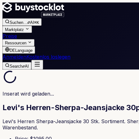
Suchen
…
AI
⌘K
Marktplatz
Preise
Ressourcen
DE
Language
Anmelden
Kostenlos loslegen
Search
AI
Inserat wird geladen...
Levi's Herren-Sherpa-Jeansjacke 30
Levi's Herren Sherpa-Jeansjacke 30 Stk. Sortiment. Sher
Warenbestand.
Price
: $
1095.00