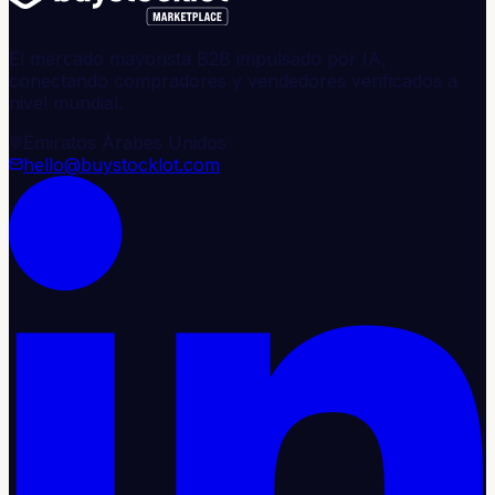
El mercado mayorista B2B impulsado por IA,
conectando compradores y vendedores verificados a
nivel mundial.
Emiratos Árabes Unidos
hello@buystocklot.com