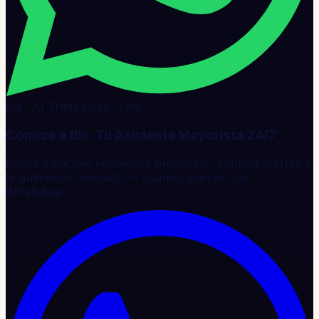
Bix · AI Trade Desk · Live
Conoce a Bix, Tu Asistente Mayorista 24/7
Pídele a Bix que encuentre productos, consiga ofertas y
te guíe en el mercado — cuando quieras, por
WhatsApp.