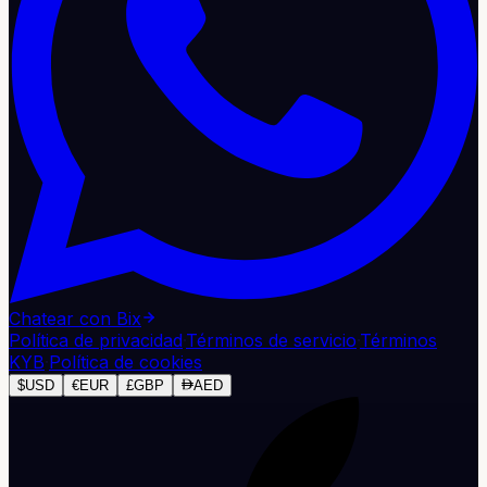
Chatear con Bix
Política de privacidad
·
Términos de servicio
·
Términos
KYB
·
Política de cookies
$
USD
€
EUR
£
GBP
AED