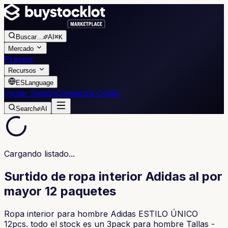
Buscar
…
AI
⌘K
Mercado
Precios
Recursos
ES
Language
Iniciar Sesión
Comienza Gratis
Search
AI
Cargando listado...
Surtido de ropa interior Adidas al por
mayor 12 paquetes
Ropa interior para hombre Adidas ESTILO ÚNICO
12pcs. todo el stock es un 3pack para hombre Tallas -