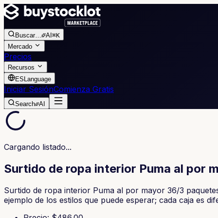
Buscar
…
AI
⌘K
Mercado
Precios
Recursos
ES
Language
Iniciar Sesión
Comienza Gratis
Search
AI
Cargando listado...
Surtido de ropa interior Puma al por 
Surtido de ropa interior Puma al por mayor 36/3 paquetes 
ejemplo de los estilos que puede esperar; cada caja es dif
Precio
: $
486.00