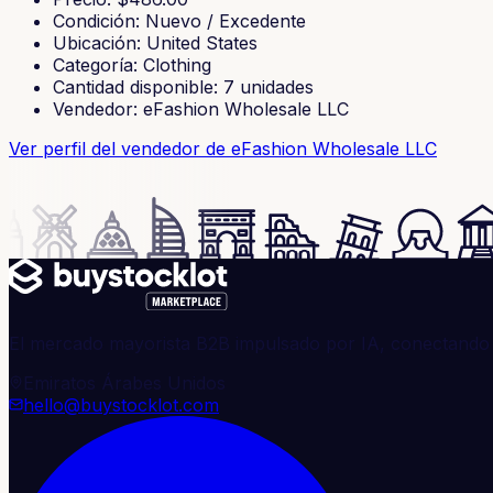
Condición
:
Nuevo / Excedente
Ubicación
:
United States
Categoría
:
Clothing
Cantidad disponible
:
7
unidades
Vendedor
:
eFashion Wholesale LLC
Ver perfil del vendedor
de eFashion Wholesale LLC
El mercado mayorista B2B impulsado por IA, conectando 
Emiratos Árabes Unidos
hello@buystocklot.com