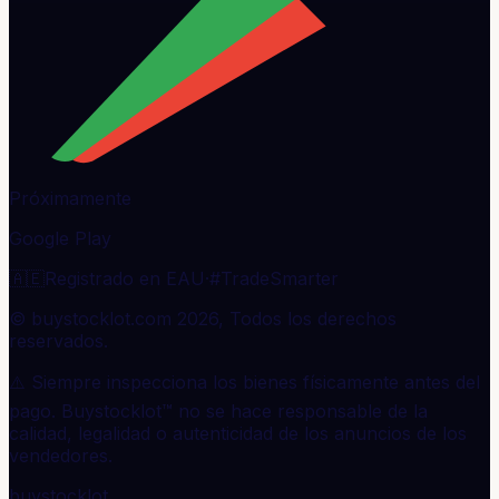
Próximamente
Google Play
🇦🇪
Registrado en EAU
·
#TradeSmarter
© buystocklot.com 2026, Todos los derechos
reservados.
⚠️ Siempre inspecciona los bienes físicamente antes del
pago. Buystocklot™ no se hace responsable de la
calidad, legalidad o autenticidad de los anuncios de los
vendedores.
buystocklot