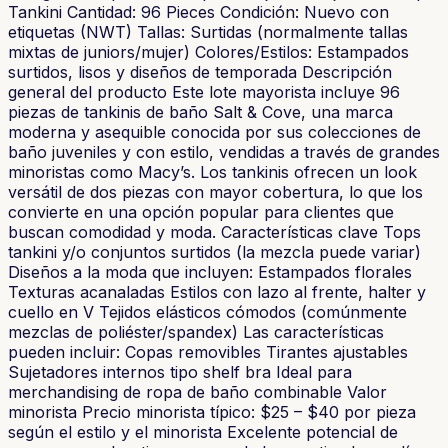
Tankini Cantidad: 96 Pieces Condición: Nuevo con
etiquetas (NWT) Tallas: Surtidas (normalmente tallas
mixtas de juniors/mujer) Colores/Estilos: Estampados
surtidos, lisos y diseños de temporada Descripción
general del producto Este lote mayorista incluye 96
piezas de tankinis de baño Salt & Cove, una marca
moderna y asequible conocida por sus colecciones de
baño juveniles y con estilo, vendidas a través de grandes
minoristas como Macy’s. Los tankinis ofrecen un look
versátil de dos piezas con mayor cobertura, lo que los
convierte en una opción popular para clientes que
buscan comodidad y moda. Características clave Tops
tankini y/o conjuntos surtidos (la mezcla puede variar)
Diseños a la moda que incluyen: Estampados florales
Texturas acanaladas Estilos con lazo al frente, halter y
cuello en V Tejidos elásticos cómodos (comúnmente
mezclas de poliéster/spandex) Las características
pueden incluir: Copas removibles Tirantes ajustables
Sujetadores internos tipo shelf bra Ideal para
merchandising de ropa de baño combinable Valor
minorista Precio minorista típico: $25 – $40 por pieza
según el estilo y el minorista Excelente potencial de