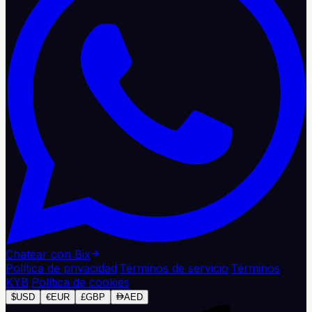
Chatear con Bix
Política de privacidad
·
Términos de servicio
·
Términos
KYB
·
Política de cookies
$
USD
€
EUR
£
GBP
AED