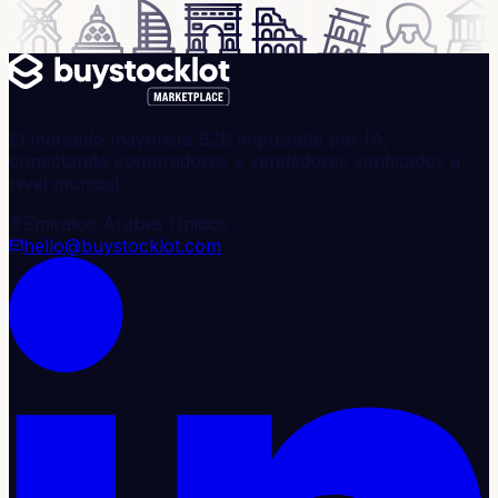
El mercado mayorista B2B impulsado por IA,
conectando compradores y vendedores verificados a
nivel mundial.
Emiratos Árabes Unidos
hello@buystocklot.com