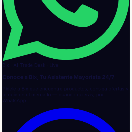
Bix · AI Trade Desk · Live
Conoce a Bix, Tu Asistente Mayorista 24/7
Pídele a Bix que encuentre productos, consiga ofertas y
te guíe en el mercado — cuando quieras, por
WhatsApp.