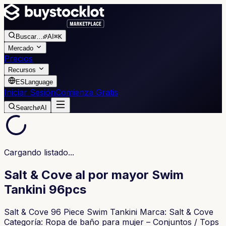
Buscar
…
AI
⌘K
Mercado
Precios
Recursos
ES
Language
Iniciar Sesión
Comienza Gratis
Search
AI
Cargando listado...
Salt & Cove al por mayor Swim
Tankini 96pcs
Salt & Cove 96 Piece Swim Tankini Marca: Salt & Cove
Categoría: Ropa de baño para mujer – Conjuntos / Tops