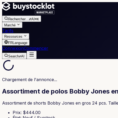
Rechercher
…
AI
⌘K
Marché
Tarifs
Ressources
FR
Language
Connexion
Commencer
Search
AI
Chargement de l'annonce...
Assortiment de polos Bobby Jones en
Assortiment de shorts Bobby Jones en gros 24 pcs. Taill
Prix
: $
444.00
État
:
Neuf / Surstock