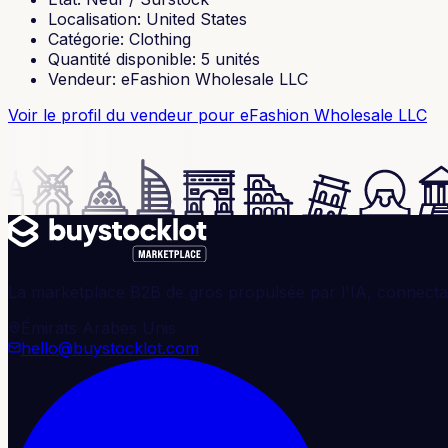
Localisation
:
United States
Catégorie
:
Clothing
Quantité disponible
:
5
unités
Vendeur
:
eFashion Wholesale LLC
Voir le profil du vendeur
pour eFashion Wholesale LLC
La marketplace B2B de gros propulsée par l'IA, connectan
Émirats Arabes Unis
hello@buystocklot.com